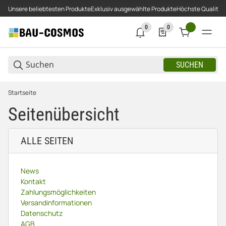
Unsere beliebtesten Produkte
Exklusiv ausgewählte Produkte
Höchste Qualität
0
0
0 neue Notifizierungen
0 Produkte in der Liste
SUCHEN
Startseite
Seitenübersicht
ALLE SEITEN
News
Kontakt
Zahlungsmöglichkeiten
Versandinformationen
Datenschutz
AGB