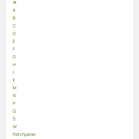
#
A
B
C
D
E
F
G
H
I
K
M
N
P
Q
S
W
Patchpanel