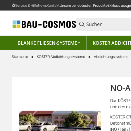
Service & Hilfe
News
Kontakt
Unsere beliebtesten Produkte
Exklusiv ausg
BLANKE FLIESEN-SYSTEME
KÖSTER ABDICH
Startseite
KÖSTER Abdichtungssysteme
Abdichtungssysteme
NO-A
Das KÖSTER
und den el
KÖSTER CT 
Betonstraß
ING (Teil 7)