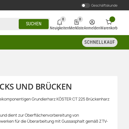
Geschäftskunde
0
0
0 neue Notifizierungen
0 Produkte in der Liste
SUCHEN
Neuigkeiten
Merkliste
Anmelden
Warenkorb
SCHNELLKAUF
CKS UND BRÜCKEN
eikomponentigen Grundierharz KÖSTER CT 225 Brückenharz
 und dient zur Oberflächenvorbereitung von
werken für die Überarbeitung mit Gussasphalt gemäß ZTV-