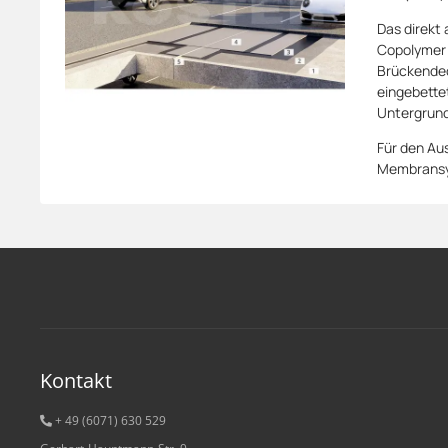
Das direkt
Copolymer 
Brückendec
eingebettet
Untergrund
Für den Au
Membransys
Kontakt
+ 49 (6071) 6
30 529