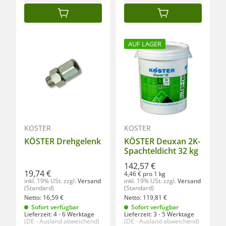
IN DEN WARENKORB
IN DEN WARENKORB
AUF LAGER
KÖSTER
KÖSTER
KÖSTER Drehgelenk
KÖSTER Deuxan 2K-
Spachteldicht 32 kg
142,57 €
19,74 €
4,46 € pro 1 kg
inkl. 19% USt.
zzgl.
Versand
inkl. 19% USt.
zzgl.
Versand
(Standard)
(Standard)
Netto:
16,59
€
Netto:
119,81
€
Sofort verfügbar
Sofort verfügbar
Lieferzeit:
4 - 6 Werktage
Lieferzeit:
3 - 5 Werktage
(DE - Ausland abweichend)
(DE - Ausland abweichend)