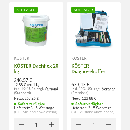
AUF LAGER
AUF LAGER
KÖSTER
KÖSTER
KÖSTER Dachflex 20
KÖSTER
kg
Diagnosekoffer
246,57 €
623,42 €
12,33 € pro 1 kg
inkl. 19% USt.
zzgl.
Versand
inkl. 19% USt.
zzgl.
Versand
(Standard)
(Standard)
Netto:
207,20
€
Netto:
523,88
€
Sofort verfügbar
Sofort verfügbar
Lieferzeit:
3 - 5 Werktage
Lieferzeit:
3 - 5 Werktage
(DE - Ausland abweichend)
(DE - Ausland abweichend)