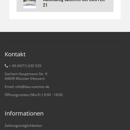
Nachhaltig sanieren mit KÖSTER 21
21
Kontakt
+ 49 (6071) 6
30 529
Gerhart-Hauptmann-Str. 9
64839 Münster (Hessen)
Email: info@bau-cosmos.de
Öffnungszeiten (Mo-Fr.) 9:00 - 18:00
Informationen
Zahlungsmöglichkeiten