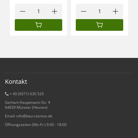
IN DEN WARENKORB
IN DEN WARENKORB
Kontakt
+ 49 (6071) 6
30 529
Gerhart-Hauptmann-Str. 9
64839 Münster (Hessen)
Email: info@bau-cosmos.de
Öffnungszeiten (Mo-Fr.) 9:00 - 18:00