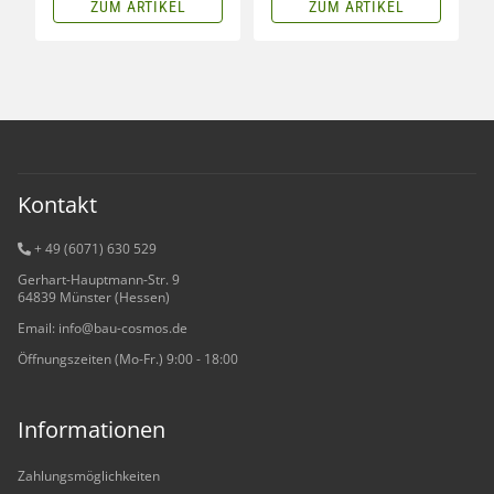
ZUM ARTIKEL
ZUM ARTIKEL
Kontakt
+ 49 (6071) 6
30 529
Gerhart-Hauptmann-Str. 9
64839 Münster (Hessen)
Email: info@bau-cosmos.de
Öffnungszeiten (Mo-Fr.) 9:00 - 18:00
Informationen
Zahlungsmöglichkeiten