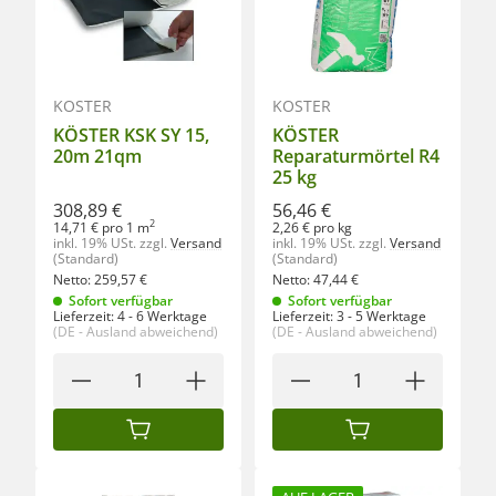
KÖSTER
KÖSTER
KÖSTER KSK SY 15,
KÖSTER
20m 21qm
Reparaturmörtel R4
25 kg
308,89 €
56,46 €
2
14,71 € pro 1 m
2,26 € pro kg
inkl. 19% USt.
zzgl.
Versand
inkl. 19% USt.
zzgl.
Versand
(Standard)
(Standard)
Netto:
259,57
€
Netto:
47,44
€
Sofort verfügbar
Sofort verfügbar
Lieferzeit:
4 - 6 Werktage
Lieferzeit:
3 - 5 Werktage
(DE - Ausland abweichend)
(DE - Ausland abweichend)
IN DEN WARENKORB
IN DEN WARENKORB