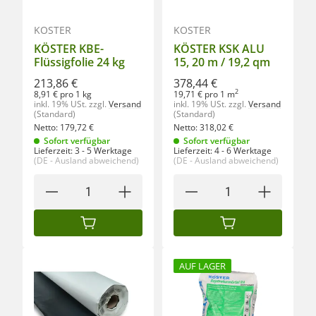
KÖSTER
KÖSTER
KÖSTER KBE-
KÖSTER KSK ALU
Flüssigfolie 24 kg
15, 20 m / 19,2 qm
213,86 €
378,44 €
2
8,91 € pro 1 kg
19,71 € pro 1 m
inkl. 19% USt.
zzgl.
Versand
inkl. 19% USt.
zzgl.
Versand
(Standard)
(Standard)
Netto:
179,72
€
Netto:
318,02
€
Sofort verfügbar
Sofort verfügbar
Lieferzeit:
3 - 5 Werktage
Lieferzeit:
4 - 6 Werktage
(DE - Ausland abweichend)
(DE - Ausland abweichend)
IN DEN WARENKORB
IN DEN WARENKORB
AUF LAGER