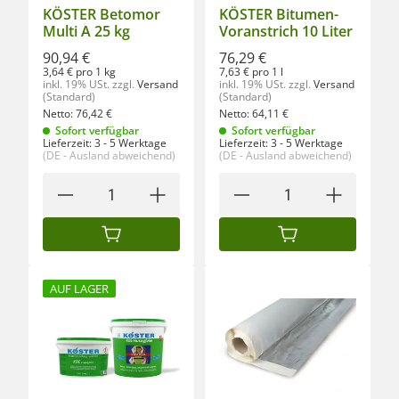
KÖSTER Betomor
KÖSTER Bitumen-
Multi A 25 kg
Voranstrich 10 Liter
90,94 €
76,29 €
3,64 € pro 1 kg
7,63 € pro 1 l
inkl. 19% USt.
zzgl.
Versand
inkl. 19% USt.
zzgl.
Versand
(Standard)
(Standard)
Netto:
76,42
€
Netto:
64,11
€
Sofort verfügbar
Sofort verfügbar
Lieferzeit:
3 - 5 Werktage
Lieferzeit:
3 - 5 Werktage
(DE - Ausland abweichend)
(DE - Ausland abweichend)
IN DEN WARENKORB
IN DEN WARENKORB
AUF LAGER