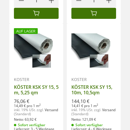
IN DEN WARENKORB
IN DEN WARENKORB
AUF LAGER
KÖSTER
KÖSTER
KÖSTER KSK SY 15, 5
KÖSTER KSK SY 15,
m, 5,25 qm
10m, 10,5qm
76,06 €
144,10 €
2
2
14,49 € pro 1 m
14,41 € pro 1 m
inkl. 19% USt.
zzgl.
Versand
inkl. 19% USt.
zzgl.
Versand
(Standard)
(Standard)
Netto:
63,92
€
Netto:
121,09
€
Sofort verfügbar
Sofort verfügbar
Lieferzeit:
3 - 5 Werktage
Lieferzeit:
4 - 6 Werktage