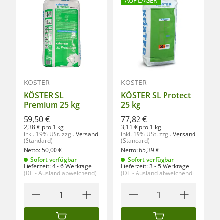
AUF LAGER
KÖSTER
KÖSTER
KÖSTER SL
KÖSTER SL Protect
Premium 25 kg
25 kg
59,50 €
77,82 €
2,38 € pro 1 kg
3,11 € pro 1 kg
inkl. 19% USt.
zzgl.
Versand
inkl. 19% USt.
zzgl.
Versand
(Standard)
(Standard)
Netto:
50,00
€
Netto:
65,39
€
Sofort verfügbar
Sofort verfügbar
Lieferzeit:
4 - 6 Werktage
Lieferzeit:
3 - 5 Werktage
(DE - Ausland abweichend)
(DE - Ausland abweichend)
IN DEN WARENKORB
IN DEN WARENKORB