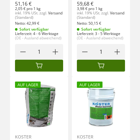
51,16 €
59,68 €
2,05 € pro 1 kg
3,98 € pro 1 kg
inkl. 19% USt.
zzgl.
Versand
inkl. 19% USt.
zzgl.
Versand
(Standard)
(Standard)
Netto:
42,99
€
Netto:
50,15
€
Sofort verfügbar
Sofort verfügbar
Lieferzeit:
4 - 6 Werktage
Lieferzeit:
3 - 5 Werktage
(DE - Ausland abweichend)
(DE - Ausland abweichend)
IN DEN WARENKORB
IN DEN WARENKORB
AUF LAGER
AUF LAGER
KÖSTER
KÖSTER