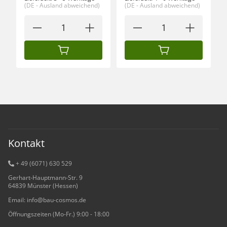
(DE - Ausland abweichend)
(DE - Ausland abweichend)
IN DEN WARENKORB
IN DEN WARENKORB
Kontakt
+ 49 (6071) 6
30 529
Gerhart-Hauptmann-Str. 9
64839 Münster (Hessen)
Email: info@bau-cosmos.de
Öffnungszeiten (Mo-Fr.) 9:00 - 18:00