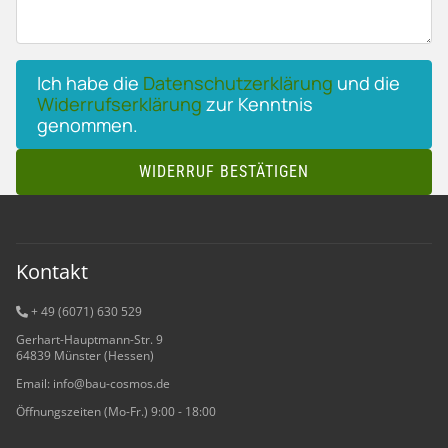
Ich habe die
Datenschutzerklärung
und die
Widerrufserklärung
zur Kenntnis
genommen.
WIDERRUF BESTÄTIGEN
Kontakt
+ 49 (6071) 6
30 529
Gerhart-Hauptmann-Str. 9
64839 Münster (Hessen)
Email: info@bau-cosmos.de
Öffnungszeiten (Mo-Fr.) 9:00 - 18:00