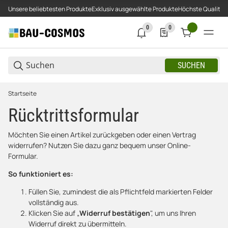
Unsere beliebtesten Produkte
Exklusiv ausgewählte Produkte
Höchste Qualität
0
0
0 neue Notifizierungen
0 Produkte in der Liste
SUCHEN
Startseite
Rücktrittsformular
Möchten Sie einen Artikel zurückgeben oder einen Vertrag
widerrufen? Nutzen Sie dazu ganz bequem unser Online-
Formular.
So funktioniert es:
Füllen Sie, zumindest die als Pflichtfeld markierten Felder
vollständig aus.
Klicken Sie auf „
Widerruf bestätigen
", um uns Ihren
Widerruf direkt zu übermitteln.