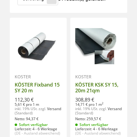
KÖSTER
KÖSTER
KÖSTER Fixband 15
KÖSTER KSK SY 15,
SY 20 m
20m 21qm
112,30 €
308,89 €
2
5,61 € pro 1 m
14,71 € pro 1 m
inkl. 19% USt.
zzgl.
Versand
inkl. 19% USt.
zzgl.
Versand
(Standard)
(Standard)
Netto:
94,37
€
Netto:
259,57
€
Sofort verfügbar
Sofort verfügbar
Lieferzeit:
4 - 6 Werktage
Lieferzeit:
4 - 6 Werktage
(DE - Ausland abweichend)
(DE - Ausland abweichend)