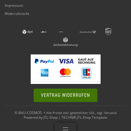
Impressum
Widerrufsrecht
VERTRAG WIDERRUFEN
© BAU-COSMOS
* Alle Preise inkl. gesetzlicher USt., zzgl.
Versand
Powered by
JTL-Shop
|
TECHNIK JTL-Shop Template