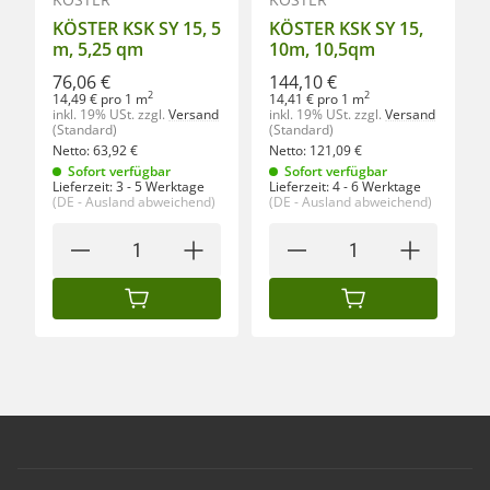
KÖSTER KSK SY 15, 5
KÖSTER KSK SY 15,
m, 5,25 qm
10m, 10,5qm
76,06 €
144,10 €
2
2
14,49 € pro 1 m
14,41 € pro 1 m
inkl. 19% USt.
zzgl.
Versand
inkl. 19% USt.
zzgl.
Versand
(Standard)
(Standard)
Netto:
63,92
€
Netto:
121,09
€
Sofort verfügbar
Sofort verfügbar
Lieferzeit:
3 - 5 Werktage
Lieferzeit:
4 - 6 Werktage
(DE - Ausland abweichend)
(DE - Ausland abweichend)
IN DEN WARENKORB
IN DEN WARENKORB