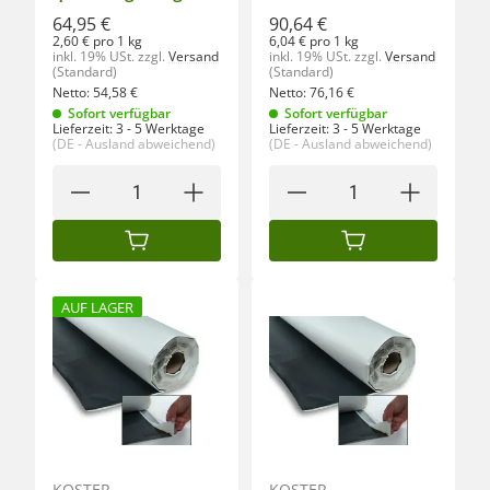
64,95 €
90,64 €
2,60 € pro 1 kg
6,04 € pro 1 kg
inkl. 19% USt.
zzgl.
Versand
inkl. 19% USt.
zzgl.
Versand
(Standard)
(Standard)
Netto:
54,58
€
Netto:
76,16
€
Sofort verfügbar
Sofort verfügbar
Lieferzeit:
3 - 5 Werktage
Lieferzeit:
3 - 5 Werktage
(DE - Ausland abweichend)
(DE - Ausland abweichend)
IN DEN WARENKORB
IN DEN WARENKORB
AUF LAGER
KÖSTER
KÖSTER