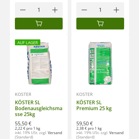
IN DEN WARENKORB
IN DEN WARENKORB
AUF LAGER
KÖSTER
KÖSTER
KÖSTER SL
KÖSTER SL
Bodenausgleichsma
Premium 25 kg
sse 25kg
55,50 €
59,50 €
2,22 € pro 1 kg
2,38 € pro 1 kg
inkl. 19% USt.
zzgl.
Versand
inkl. 19% USt.
zzgl.
Versand
(Standard)
(Standard)