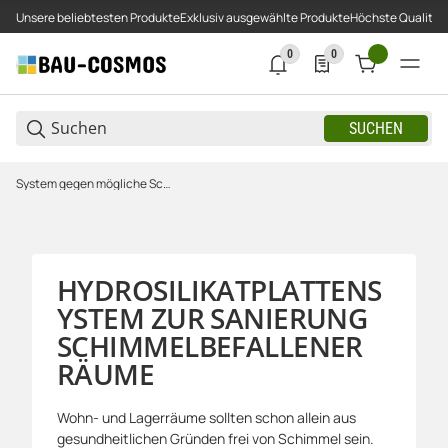
Unsere beliebtesten Produkte
Exklusiv ausgewählte Produkte
Höchste Qualität
0
0
0 neue Notifizierungen
0 Produkte in der Liste
SUCHEN
System gegen mögliche Schimmelneubildung
HYDROSILIKATPLATTENS
YSTEM ZUR SANIERUNG
SCHIMMELBEFALLENER
RÄUME
Wohn- und Lagerräume sollten schon allein aus
gesundheitlichen Gründen frei von Schimmel sein.