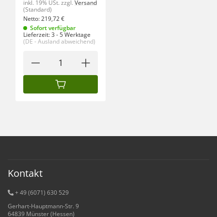
inkl. 19% USt.
zzgl.
Versand
(Standard)
Netto:
219,72
€
Sofort verfügbar
Lieferzeit:
3 - 5 Werktage
(DE - Ausland abweichend)
IN DEN WARENKORB
Kontakt
+ 49 (6071) 6
30 529
Gerhart-Hauptmann-Str. 9
64839 Münster (Hessen)