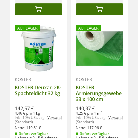
IN DEN WARENKORB
IN DEN WARENKORB
AUF LAGER
AUF LAGER
KÖSTER
KÖSTER
KÖSTER Deuxan 2K-
KÖSTER
Spachteldicht 32 kg
Armierungsgewebe
33 x 100 cm
142,57 €
140,37 €
2
4,46 € pro 1 kg
4,25 € pro 1 m
inkl. 19% USt.
zzgl.
Versand
inkl. 19% USt.
zzgl.
Versand
(Standard)
(Standard)
Netto:
119,81
€
Netto:
117,96
€
Sofort verfügbar
Sofort verfügbar
Lieferzeit:
3 - 5 Werktage
Lieferzeit:
3 - 5 Werktage