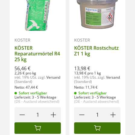
KÖSTER
KÖSTER
KÖSTER
KÖSTER Rostschutz
Reparaturmörtel R4
Z1 1 kg
25 kg
56,46 €
13,98 €
2,26 € pro kg
13,98 € pro 1 kg
inkl. 19% USt.
zzgl.
Versand
inkl. 19% USt.
zzgl.
Versand
(Standard)
(Standard)
Netto:
47,44
€
Netto:
11,74
€
Sofort verfügbar
Sofort verfügbar
Lieferzeit:
3 - 5 Werktage
Lieferzeit:
3 - 5 Werktage
(DE - Ausland abweichend)
(DE - Ausland abweichend)
IN DEN WARENKORB
IN DEN WARENKORB