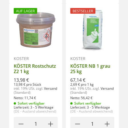
AUF LAGER
BESTSELLER
KÖSTER
KÖSTER
KÖSTER Rostschutz
KÖSTER NB 1 grau
Z2 1 kg
25 kg
13,98 €
67,14 €
13,98 € pro Stück
2,69 € pro 1 kg
inkl. 19% USt.
zzgl.
Versand
inkl. 19% USt.
zzgl.
Versand
(Standard)
(Standard)
Netto:
11,74
€
Netto:
56,42
€
Sofort verfügbar
Sofort verfügbar
Lieferzeit:
3 - 5 Werktage
Lieferzeit:
3 - 5 Werktage
(DE - Ausland abweichend)
(DE - Ausland abweichend)