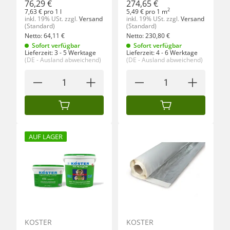
76,29 €
274,65 €
2
7,63 € pro 1 l
5,49 € pro 1 m
inkl. 19% USt.
zzgl.
Versand
inkl. 19% USt.
zzgl.
Versand
(Standard)
(Standard)
Netto:
64,11
€
Netto:
230,80
€
Sofort verfügbar
Sofort verfügbar
Lieferzeit:
3 - 5 Werktage
Lieferzeit:
4 - 6 Werktage
(DE - Ausland abweichend)
(DE - Ausland abweichend)
IN DEN WARENKORB
IN DEN WARENKORB
AUF LAGER
KÖSTER
KÖSTER