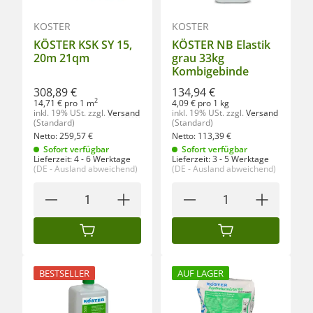
KÖSTER
KÖSTER
KÖSTER KSK SY 15,
KÖSTER NB Elastik
20m 21qm
grau 33kg
Kombigebinde
308,89 €
134,94 €
2
14,71 € pro 1 m
4,09 € pro 1 kg
inkl. 19% USt.
zzgl.
Versand
inkl. 19% USt.
zzgl.
Versand
(Standard)
(Standard)
Netto:
259,57
€
Netto:
113,39
€
Sofort verfügbar
Sofort verfügbar
Lieferzeit:
4 - 6 Werktage
Lieferzeit:
3 - 5 Werktage
(DE - Ausland abweichend)
(DE - Ausland abweichend)
IN DEN WARENKORB
IN DEN WARENKORB
BESTSELLER
AUF LAGER