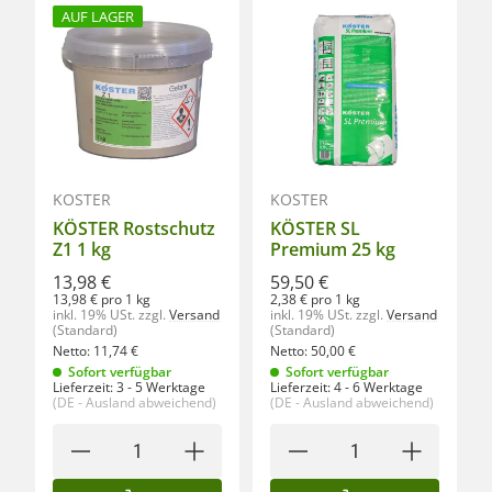
AUF LAGER
KÖSTER
KÖSTER
KÖSTER Rostschutz
KÖSTER SL
Z1 1 kg
Premium 25 kg
13,98 €
59,50 €
13,98 € pro 1 kg
2,38 € pro 1 kg
inkl. 19% USt.
zzgl.
Versand
inkl. 19% USt.
zzgl.
Versand
(Standard)
(Standard)
Netto:
11,74
€
Netto:
50,00
€
Sofort verfügbar
Sofort verfügbar
Lieferzeit:
3 - 5 Werktage
Lieferzeit:
4 - 6 Werktage
(DE - Ausland abweichend)
(DE - Ausland abweichend)