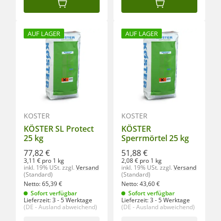
IN DEN WARENKORB
IN DEN WARENKORB
AUF LAGER
AUF LAGER
KÖSTER
KÖSTER
KÖSTER SL Protect
KÖSTER
25 kg
Sperrmörtel 25 kg
77,82 €
51,88 €
3,11 € pro 1 kg
2,08 € pro 1 kg
inkl. 19% USt.
zzgl.
Versand
inkl. 19% USt.
zzgl.
Versand
(Standard)
(Standard)
Netto:
65,39
€
Netto:
43,60
€
Sofort verfügbar
Sofort verfügbar
Lieferzeit:
3 - 5 Werktage
Lieferzeit:
3 - 5 Werktage
(DE - Ausland abweichend)
(DE - Ausland abweichend)