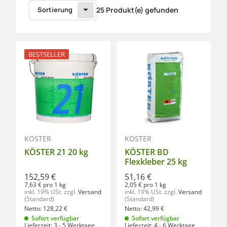
Sortierung
25 Produkt(e) gefunden
BESTSELLER
KÖSTER
KÖSTER
KÖSTER 21 20 kg
KÖSTER BD
Flexkleber 25 kg
152,59 €
51,16 €
7,63 € pro 1 kg
2,05 € pro 1 kg
inkl. 19% USt.
zzgl.
Versand
inkl. 19% USt.
zzgl.
Versand
(Standard)
(Standard)
Netto:
128,22
€
Netto:
42,99
€
Sofort verfügbar
Sofort verfügbar
Lieferzeit:
3 - 5 Werktage
Lieferzeit:
4 - 6 Werktage