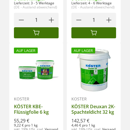
Lieferzeit:
3 - 5 Werktage
Lieferzeit:
4 - 6 Werktage
(DE - Ausland abweichend)
(DE - Ausland abweichend)
IN DEN WARENKORB
IN DEN WARENKORB
AUF LAGER
AUF LAGER
KÖSTER
KÖSTER
KÖSTER KBE-
KÖSTER Deuxan 2K-
Flüssigfolie 6 kg
Spachteldicht 32 kg
55,29 €
142,57 €
9,22 € pro 1 kg
4,46 € pro 1 kg
inkl. 19% USt.
zzgl.
Versand
inkl. 19% USt.
zzgl.
Versand