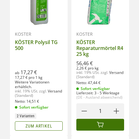
KÖSTER
KÖSTER
KÖSTER Polysil TG
KÖSTER
500
Reparaturmörtel R4
25 kg
56,46 €
2,26 € pro kg
17,27 €
inkl. 19% USt.
zzgl.
Versand
ab
(Standard)
17,27 € pro 1 kg
Weitere Variationen
Netto:
47,44
€
erhältlich.
Sofort verfügbar
inkl. 19% USt.
zzgl.
Versand
Lieferzeit:
3 - 5 Werktage
(Standard)
(DE - Ausland abweichend)
Netto:
14,51
€
Sofort verfügbar
2 Varianten
ZUM ARTIKEL
IN DEN WARENKORB