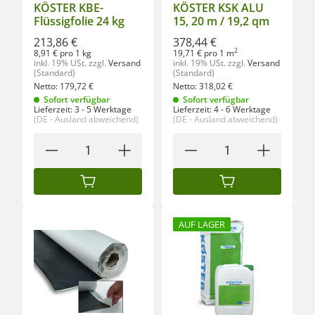
KÖSTER KBE-
KÖSTER KSK ALU
Flüssigfolie 24 kg
15, 20 m / 19,2 qm
213,86 €
378,44 €
2
8,91 € pro 1 kg
19,71 € pro 1 m
inkl. 19% USt.
zzgl.
Versand
inkl. 19% USt.
zzgl.
Versand
(Standard)
(Standard)
Netto:
179,72
€
Netto:
318,02
€
Sofort verfügbar
Sofort verfügbar
Lieferzeit:
3 - 5 Werktage
Lieferzeit:
4 - 6 Werktage
(DE - Ausland abweichend)
(DE - Ausland abweichend)
IN DEN WARENKORB
IN DEN WARENKORB
AUF LAGER