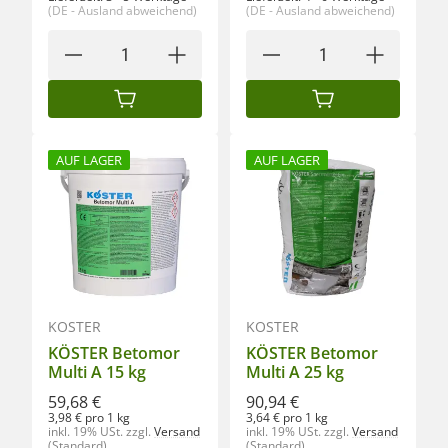
(DE - Ausland abweichend)
(DE - Ausland abweichend)
IN DEN WARENKORB
IN DEN WARENKORB
AUF LAGER
AUF LAGER
KÖSTER
KÖSTER
KÖSTER Betomor
KÖSTER Betomor
Multi A 15 kg
Multi A 25 kg
59,68 €
90,94 €
3,98 € pro 1 kg
3,64 € pro 1 kg
inkl. 19% USt.
zzgl.
Versand
inkl. 19% USt.
zzgl.
Versand
(Standard)
(Standard)