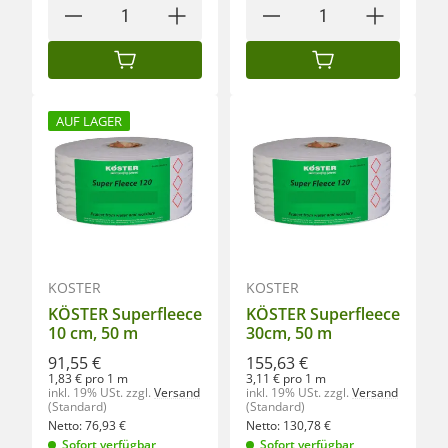
IN DEN WARENKORB
IN DEN WARENKORB
AUF LAGER
KÖSTER
KÖSTER
KÖSTER Superfleece
KÖSTER Superfleece
10 cm, 50 m
30cm, 50 m
91,55 €
155,63 €
1,83 € pro 1 m
3,11 € pro 1 m
inkl. 19% USt.
zzgl.
Versand
inkl. 19% USt.
zzgl.
Versand
(Standard)
(Standard)
Netto:
76,93
€
Netto:
130,78
€
Sofort verfügbar
Sofort verfügbar