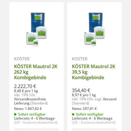
KÖSTER
KÖSTER
KÖSTER Mautrol 2K
KÖSTER Mautrol 2K
262 kg
39,5 kg
Kombigebinde
Kombigebinde
2.222,70 €
354,40 €
8,48 € pro 1 kg
inkl. 19% USt.
8,97 € pro 1 kg
Versandkostenfreie
inkl. 19% USt.
zzgl.
Versand
Lieferung
(Standard)
(Standard)
Netto:
1.867,82
€
Netto:
297,81
€
Sofort verfügbar
Sofort verfügbar
Lieferzeit:
4 - 6 Werktage
Lieferzeit:
4 - 6 Werktage
(DE - Ausland abweichend)
(DE - Ausland abweichend)