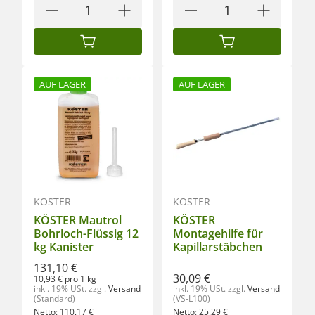
IN DEN WARENKORB
IN DEN WARENKORB
AUF LAGER
AUF LAGER
KÖSTER
KÖSTER
KÖSTER Mautrol
KÖSTER
Bohrloch-Flüssig 12
Montagehilfe für
kg Kanister
Kapillarstäbchen
131,10 €
30,09 €
10,93 € pro 1 kg
inkl. 19% USt.
zzgl.
Versand
inkl. 19% USt.
zzgl.
Versand
(Standard)
(VS-L100)
Netto:
110,17
€
Netto:
25,29
€