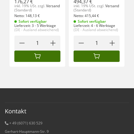
176,27 €
494,37 €
inkl. 19% USt.
zzgl.
Versand
inkl. 19% USt.
zzgl.
Versand
(Standard)
(Standard)
Netto:
148,13
€
Netto:
415,44
€
Sofort verfügbar
Sofort verfügbar
Lieferzeit:
3 - 5 Werktage
Lieferzeit:
4 - 6 Werktage
(DE - Ausland abweichend)
(DE - Ausland abweichend)
IN DEN WARENKORB
IN DEN WARENKORB
Kontakt
+ 49 (6071) 6
30 529
Gerhart-Hauptmann-Str. 9