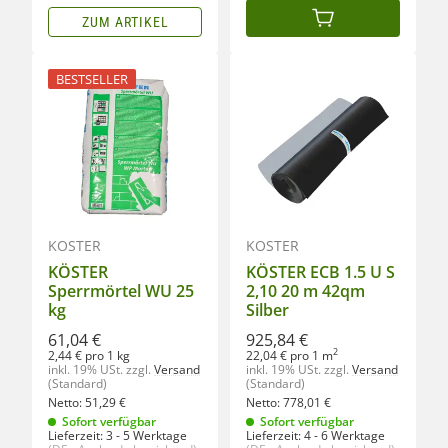
ZUM ARTIKEL
IN DEN WARENKORB
BESTSELLER
KÖSTER
KÖSTER
KÖSTER
KÖSTER ECB 1.5 U S
Sperrmörtel WU 25
2,10 20 m 42qm
kg
Silber
61,04 €
925,84 €
2
2,44 € pro 1 kg
22,04 € pro 1 m
inkl. 19% USt.
zzgl.
Versand
inkl. 19% USt.
zzgl.
Versand
(Standard)
(Standard)
Netto:
51,29
€
Netto:
778,01
€
Sofort verfügbar
Sofort verfügbar
Lieferzeit:
3 - 5 Werktage
Lieferzeit:
4 - 6 Werktage