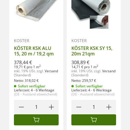
KÖSTER
KÖSTER
KÖSTER KSK ALU
KÖSTER KSK SY 15,
15, 20 m / 19,2 qm
20m 21qm
378,44 €
308,89 €
2
2
19,71 € pro 1 m
14,71 € pro 1 m
inkl. 19% USt.
zzgl.
Versand
inkl. 19% USt.
zzgl.
Versand
(Standard)
(Standard)
Netto:
318,02
€
Netto:
259,57
€
Sofort verfügbar
Sofort verfügbar
Lieferzeit:
4 - 6 Werktage
Lieferzeit:
4 - 6 Werktage
(DE - Ausland abweichend)
(DE - Ausland abweichend)
IN DEN WARENKORB
IN DEN WARENKORB