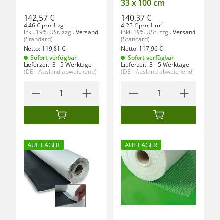
33 x 100 cm
142,57 €
140,37 €
2
4,46 € pro 1 kg
4,25 € pro 1 m
inkl. 19% USt.
zzgl.
Versand
inkl. 19% USt.
zzgl.
Versand
(Standard)
(Standard)
Netto:
119,81
€
Netto:
117,96
€
Sofort verfügbar
Sofort verfügbar
Lieferzeit:
3 - 5 Werktage
Lieferzeit:
3 - 5 Werktage
(DE - Ausland abweichend)
(DE - Ausland abweichend)
IN DEN WARENKORB
IN DEN WARENKORB
AUF LAGER
AUF LAGER