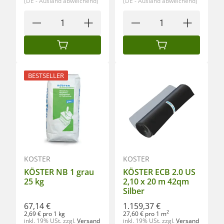
(DE - Ausland abweichend)
(DE - Ausland abweichend)
IN DEN WARENKORB
IN DEN WARENKORB
BESTSELLER
KÖSTER
KÖSTER
KÖSTER NB 1 grau
KÖSTER ECB 2.0 US
25 kg
2,10 x 20 m 42qm
Silber
67,14 €
1.159,37 €
2
2,69 € pro 1 kg
27,60 € pro 1 m
inkl. 19% USt.
zzgl.
Versand
inkl. 19% USt.
zzgl.
Versand