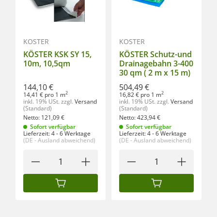
KÖSTER
KÖSTER
KÖSTER KSK SY 15,
KÖSTER Schutz-und
10m, 10,5qm
Drainagebahn 3-400
30 qm ( 2 m x 15 m)
144,10 €
504,49 €
2
2
14,41 € pro 1 m
16,82 € pro 1 m
inkl. 19% USt.
zzgl.
Versand
inkl. 19% USt.
zzgl.
Versand
(Standard)
(Standard)
Netto:
121,09
€
Netto:
423,94
€
Sofort verfügbar
Sofort verfügbar
Lieferzeit:
4 - 6 Werktage
Lieferzeit:
4 - 6 Werktage
(DE - Ausland abweichend)
(DE - Ausland abweichend)
IN DEN WARENKORB
IN DEN WARENKORB