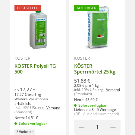
BESTSELLER
AUF LAGER
KÖSTER
KÖSTER
KÖSTER Polysil TG
KÖSTER
500
Sperrmörtel 25 kg
51,88 €
2,08 € pro 1 kg
17,27 €
inkl. 19% USt.
zzgl.
Versand
ab
(Standard)
17,27 € pro 1 kg
Weitere Variationen
Netto:
43,60
€
erhältlich.
Sofort verfügbar
inkl. 19% USt.
zzgl.
Versand
Lieferzeit:
3 - 5 Werktage
(Standard)
(DE - Ausland abweichend)
Netto:
14,51
€
Sofort verfügbar
2 Varianten