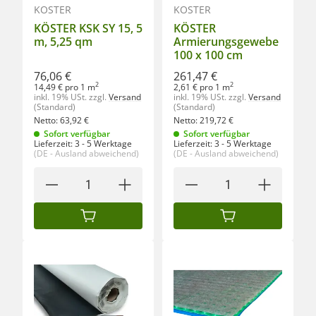
KÖSTER
KÖSTER
KÖSTER KSK SY 15, 5
KÖSTER
m, 5,25 qm
Armierungsgewebe
100 x 100 cm
76,06 €
261,47 €
2
2
14,49 € pro 1 m
2,61 € pro 1 m
inkl. 19% USt.
zzgl.
Versand
inkl. 19% USt.
zzgl.
Versand
(Standard)
(Standard)
Netto:
63,92
€
Netto:
219,72
€
Sofort verfügbar
Sofort verfügbar
Lieferzeit:
3 - 5 Werktage
Lieferzeit:
3 - 5 Werktage
(DE - Ausland abweichend)
(DE - Ausland abweichend)
IN DEN WARENKORB
IN DEN WARENKORB