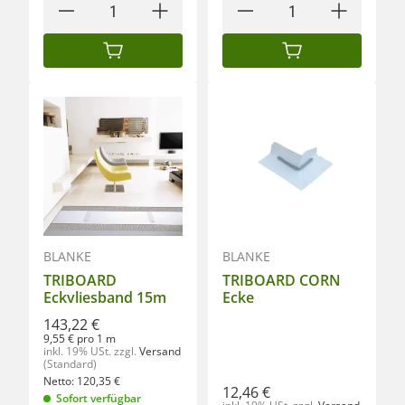
IN DEN WARENKORB
IN DEN WARENKORB
BLANKE
BLANKE
TRIBOARD
TRIBOARD CORN
Eckvliesband 15m
Ecke
143,22 €
9,55 € pro 1 m
inkl. 19% USt.
zzgl.
Versand
(Standard)
Netto:
120,35
€
12,46 €
Sofort verfügbar