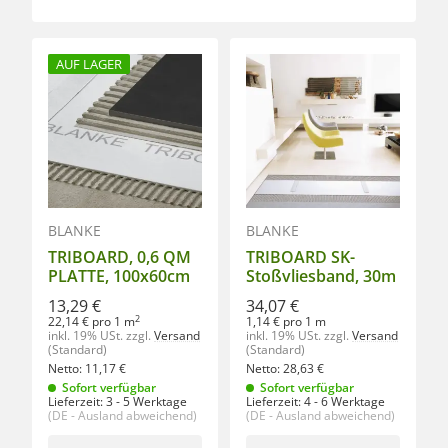
AUF LAGER
BLANKE
BLANKE
TRIBOARD, 0,6 QM
TRIBOARD SK-
PLATTE, 100x60cm
Stoßvliesband, 30m
13,29 €
34,07 €
2
22,14 € pro 1 m
1,14 € pro 1 m
inkl. 19% USt.
zzgl.
Versand
inkl. 19% USt.
zzgl.
Versand
(Standard)
(Standard)
Netto:
11,17
€
Netto:
28,63
€
Sofort verfügbar
Sofort verfügbar
Lieferzeit:
3 - 5 Werktage
Lieferzeit:
4 - 6 Werktage
(DE - Ausland abweichend)
(DE - Ausland abweichend)