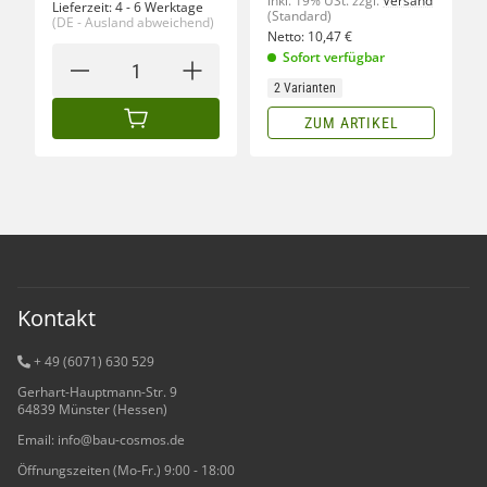
inkl. 19% USt.
zzgl.
Versand
Lieferzeit:
4 - 6 Werktage
(Standard)
(DE - Ausland abweichend)
Netto:
10,47
€
Sofort verfügbar
2 Varianten
ZUM ARTIKEL
IN DEN WARENKORB
Kontakt
+ 49 (6071) 6
30 529
Gerhart-Hauptmann-Str. 9
64839 Münster (Hessen)
Email: info@bau-cosmos.de
Öffnungszeiten (Mo-Fr.) 9:00 - 18:00