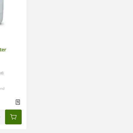
ter
rd)
and
IN DEN WARENKORB