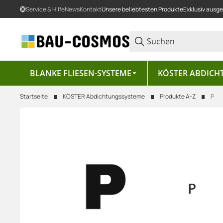
Service & Hilfe
News
Kontakt
Unsere beliebtesten Produkte
Exklusiv ausg
BLANKE FLIESEN-SYSTEME
KÖSTER ABDICH
Startseite
KÖSTER Abdichtungssysteme
Produkte A-Z
P
P