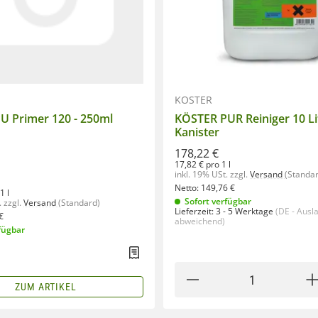
KÖSTER
U Primer 120 - 250ml
KÖSTER PUR Reiniger 10 Li
Kanister
178,22 €
17,82 € pro 1 l
inkl. 19% USt.
zzgl.
Versand
(Standa
Netto:
149,76
€
1 l
Sofort verfügbar
.
zzgl.
Versand
(Standard)
Lieferzeit:
3 - 5 Werktage
(DE - Ausl
€
abweichend)
fügbar
ZUM ARTIKEL