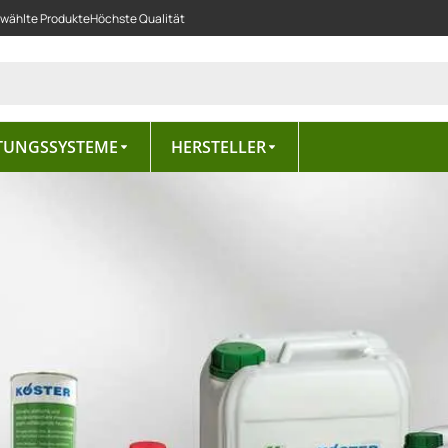
ewählte Produkte
Höchste Qualität
TUNGSSYSTEME
HERSTELLER
LANKE Fliesenzubehörsysteme, 