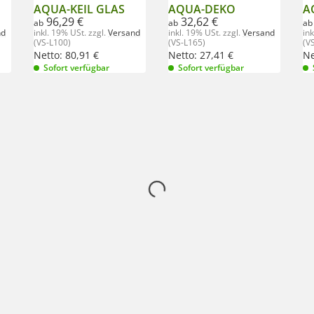
AQUA-KEIL GLAS
AQUA-DEKO
A
96,29 €
32,62 €
ab
ab
ab
nd
inkl. 19% USt.
zzgl.
Versand
inkl. 19% USt.
zzgl.
Versand
in
(VS-L100)
(VS-L165)
(V
Netto:
80,91
€
Netto:
27,41
€
Ne
Sofort verfügbar
Sofort verfügbar