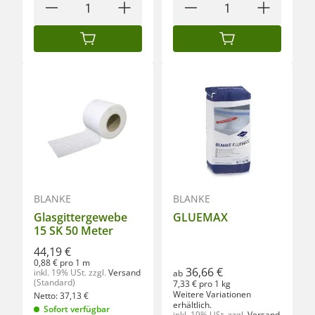
IN DEN WARENKORB
IN DEN WARENKORB
BLANKE
BLANKE
Glasgittergewebe
GLUEMAX
15 SK 50 Meter
44,19 €
0,88 € pro 1 m
36,66 €
inkl. 19% USt.
zzgl.
Versand
ab
(Standard)
7,33 € pro 1 kg
Weitere Variationen
Netto:
37,13
€
erhältlich.
Sofort verfügbar
inkl. 19% USt.
zzgl.
Versand