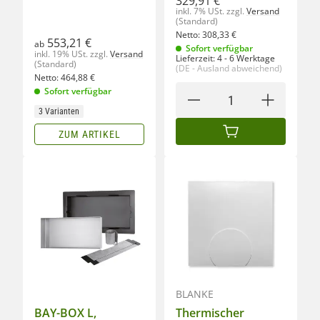
329,91 €
inkl. 7% USt.
zzgl.
Versand
(Standard)
Netto:
308,33
€
553,21 €
ab
Sofort verfügbar
inkl. 19% USt.
zzgl.
Versand
Lieferzeit:
4 - 6 Werktage
(Standard)
(DE - Ausland abweichend)
Netto:
464,88
€
Sofort verfügbar
3 Varianten
ZUM ARTIKEL
IN DEN WARENKORB
BLANKE
BAY-BOX L,
Thermischer