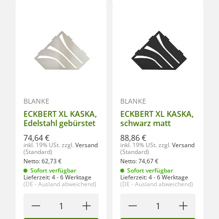
BLANKE
BLANKE
ECKBERT XL KASKA,
ECKBERT XL KASKA,
Edelstahl gebürstet
schwarz matt
74,64 €
88,86 €
inkl. 19% USt.
zzgl.
Versand
inkl. 19% USt.
zzgl.
Versand
(Standard)
(Standard)
Netto:
62,73
€
Netto:
74,67
€
Sofort verfügbar
Sofort verfügbar
Lieferzeit:
4 - 6 Werktage
Lieferzeit:
4 - 6 Werktage
(DE - Ausland abweichend)
(DE - Ausland abweichend)