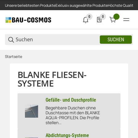
Unsere beliebtesten Produkte
Exklusiv ausgewählte Produkte
Höchste Qualität
0
0
0 neue Notifizierungen
0 Produkte in der Liste
SUCHEN
Startseite
BLANKE FLIESEN-
SYSTEME
Gefälle- und Duschprofile
Begehbare Duschen ohne
Duschtasse mit den BLANKE
Gefälle- und Duschprofile
AQUA-PROFILEN. Die Profile
stellen...
Abdichtungs-Systeme