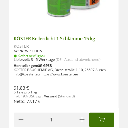
KÖSTER Kellerdicht 1 Schlämme 15 kg
KÖSTER
Art.Nr.:
W 211 015
Sofort verfügbar
Lieferzeit:
3 - 5 Werktage
(DE - Ausland abweichend)
Hersteller gemäß GPSR
KÖSTER BAUCHEMIE AG, Dieselstraße 1-10, 26607 Aurich,
info@koester.eu, https://www.koester.eu
91,83 €
6,12 € pro 1 kg
inkl. 19% USt.
zzgl.
Versand
(Standard)
Netto:
77,17
€
IN DEN WAREN