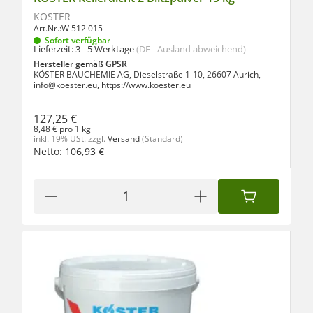
KÖSTER
Art.Nr.:
W 512 015
Sofort verfügbar
Lieferzeit:
3 - 5 Werktage
(DE - Ausland abweichend)
Hersteller gemäß GPSR
KÖSTER BAUCHEMIE AG, Dieselstraße 1-10, 26607 Aurich,
info@koester.eu, https://www.koester.eu
127,25 €
8,48 € pro 1 kg
inkl. 19% USt.
zzgl.
Versand
(Standard)
Netto:
106,93
€
IN DEN WAREN