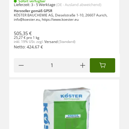
Sofort verfügbar
Lieferzeit:
3 - 5 Werktage
(DE - Ausland abweichend)
Hersteller gemäß GPSR
KÖSTER BAUCHEMIE AG, Dieselstraße 1-10, 26607 Aurich,
info@koester.eu, https://www.koester.eu
505,35 €
25,27 € pro 1 kg
inkl. 19% USt.
zzgl.
Versand
(Standard)
Netto:
424,67
€
IN DEN WAREN