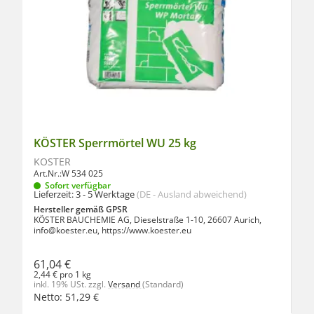
KÖSTER Sperrmörtel WU 25 kg
KÖSTER
Art.Nr.:
W 534 025
Sofort verfügbar
Lieferzeit:
3 - 5 Werktage
(DE - Ausland abweichend)
Hersteller gemäß GPSR
KÖSTER BAUCHEMIE AG, Dieselstraße 1-10, 26607 Aurich,
info@koester.eu, https://www.koester.eu
61,04 €
2,44 € pro 1 kg
inkl. 19% USt.
zzgl.
Versand
(Standard)
Netto:
51,29
€