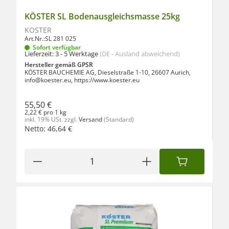
KÖSTER SL Bodenausgleichsmasse 25kg
KÖSTER
Art.Nr.:
SL 281 025
Sofort verfügbar
Lieferzeit:
3 - 5 Werktage
(DE - Ausland abweichend)
Hersteller gemäß GPSR
KÖSTER BAUCHEMIE AG, Dieselstraße 1-10, 26607 Aurich,
info@koester.eu, https://www.koester.eu
55,50 €
2,22 € pro 1 kg
inkl. 19% USt.
zzgl.
Versand
(Standard)
Netto:
46,64
€
IN DEN WAREN