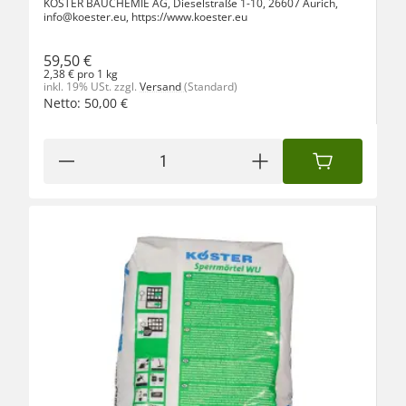
KÖSTER BAUCHEMIE AG, Dieselstraße 1-10, 26607 Aurich,
info@koester.eu, https://www.koester.eu
59,50 €
2,38 € pro 1 kg
inkl. 19% USt.
zzgl.
Versand
(Standard)
Netto:
50,00
€
IN DEN WAREN