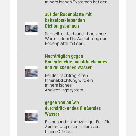
mineralischen Systemen hat den...
auf der Bodenplatte mit
kaltselbstklebenden
Dichtungsbahnen
auf der Bodenplatte mit kaltselbstklebenden Dichtungsb
Schnell, einfach und ohne lange
Wartezeiten: Die Abdichtung der
Bodenplatte mit der...
Nachträglich gegen
Bodenfeuchte, nichtdrückendes
und drückendes Wasser
Bei der nachträglichen
Nachträglich gegen Bodenfeuchte, nichtdrückendes und
Innenabdichtung wird ein
mineralisches
Abdichtungssystem...
gegen von außen
durchdrückendes fließendes
Wasser
gegen von außen durchdrückendes fließendes Wasser
Ein besonders schwieriger Fall: Die
Abdichtung eines Kellers von
Innen. Oft die...