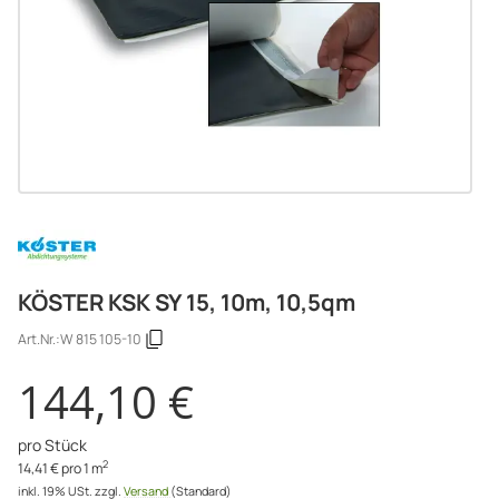
KÖSTER KSK SY 15, 10m, 10,5qm
Art.Nr.:
W 815 105-10
144,10 €
pro Stück
2
14,41 € pro 1 m
inkl. 19% USt.
zzgl.
Versand
(Standard)