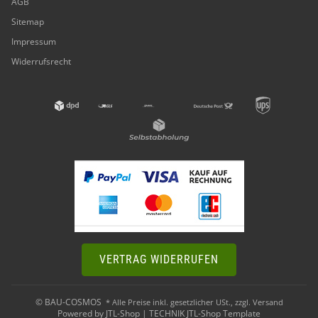
AGB
Sitemap
Impressum
Widerrufsrecht
VERTRAG WIDERRUFEN
© BAU-COSMOS
* Alle Preise inkl. gesetzlicher USt., zzgl.
Versand
Powered by
JTL-Shop
|
TECHNIK JTL-Shop Template