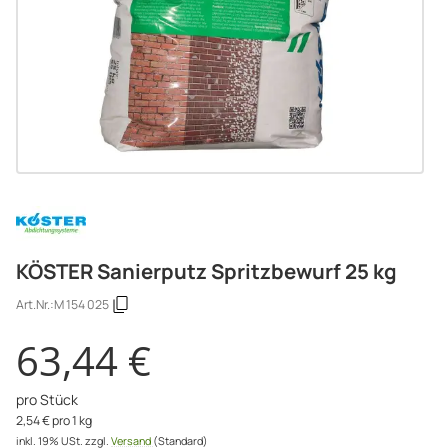
KÖSTER Sanierputz Spritzbewurf 25 kg
Art.Nr.:
M 154 025
63,44 €
pro Stück
2,54 € pro 1 kg
inkl. 19% USt.
zzgl.
Versand
(Standard)