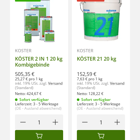
KÖSTER
KÖSTER
KÖSTER 2 IN 1 20 kg
KÖSTER 21 20 kg
Kombigebinde
505,35 €
152,59 €
25,27 € pro 1 kg
7,63 € pro 1 kg
inkl. 19% USt.
zzgl.
Versand
inkl. 19% USt.
zzgl.
Versand
(Standard)
(Standard)
Netto:
424,67
€
Netto:
128,22
€
Sofort verfügbar
Sofort verfügbar
Lieferzeit:
3 - 5 Werktage
Lieferzeit:
3 - 5 Werktage
(DE - Ausland abweichend)
(DE - Ausland abweichend)
IN DEN WARENKORB
IN DEN WARENKORB