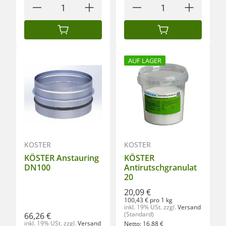
IN DEN WARENKORB
IN DEN WARENKORB
AUF LAGER
KÖSTER
KÖSTER
KÖSTER Anstauring
KÖSTER
DN100
Antirutschgranulat
20
20,09 €
100,43 € pro 1 kg
inkl. 19% USt.
zzgl.
Versand
(Standard)
66,26 €
inkl. 19% USt.
zzgl.
Versand
Netto:
16,88
€