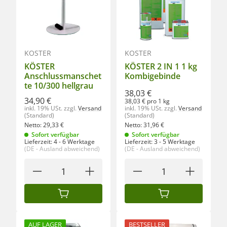
KÖSTER
KÖSTER
KÖSTER
KÖSTER 2 IN 1 1 kg
Anschlussmanschet
Kombigebinde
te 10/300 hellgrau
38,03 €
34,90 €
38,03 € pro 1 kg
inkl. 19% USt.
zzgl.
Versand
inkl. 19% USt.
zzgl.
Versand
(Standard)
(Standard)
Netto:
29,33
€
Netto:
31,96
€
Sofort verfügbar
Sofort verfügbar
Lieferzeit:
4 - 6 Werktage
Lieferzeit:
3 - 5 Werktage
(DE - Ausland abweichend)
(DE - Ausland abweichend)
IN DEN WARENKORB
IN DEN WARENKORB
AUF LAGER
BESTSELLER