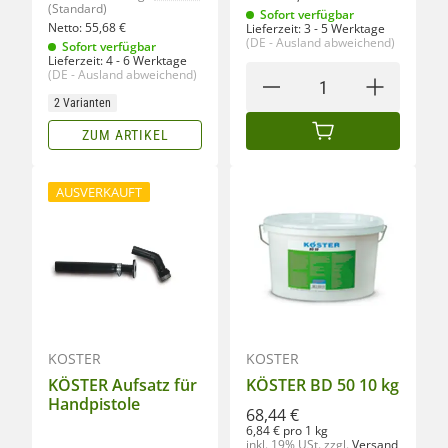
(Standard)
Sofort verfügbar
Netto:
55,68
€
Lieferzeit:
3 - 5 Werktage
(DE - Ausland abweichend)
Sofort verfügbar
Lieferzeit:
4 - 6 Werktage
(DE - Ausland abweichend)
2 Varianten
ZUM ARTIKEL
IN DEN WARENKORB
AUSVERKAUFT
KÖSTER
KÖSTER
KÖSTER Aufsatz für
KÖSTER BD 50 10 kg
Handpistole
68,44 €
6,84 € pro 1 kg
inkl. 19% USt.
zzgl.
Versand