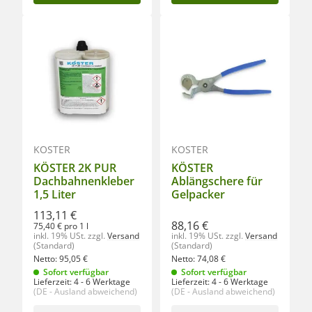
KÖSTER
KÖSTER
KÖSTER 2K PUR
KÖSTER
Dachbahnenkleber
Ablängschere für
1,5 Liter
Gelpacker
113,11 €
88,16 €
75,40 € pro 1 l
inkl. 19% USt.
zzgl.
Versand
inkl. 19% USt.
zzgl.
Versand
(Standard)
(Standard)
Netto:
95,05
€
Netto:
74,08
€
Sofort verfügbar
Sofort verfügbar
Lieferzeit:
4 - 6 Werktage
Lieferzeit:
4 - 6 Werktage
(DE - Ausland abweichend)
(DE - Ausland abweichend)