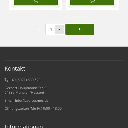
IN DEN WARENKORB
IN DEN WARENKORB
1
Kontakt
+ 49 (6071) 6
30 529
Gerhart-Hauptmann-Str. 9
64839 Münster (Hessen)
Email: info@bau-cosmos.de
Öffnungszeiten (Mo-Fr.) 9:00 - 18:00
Informationen