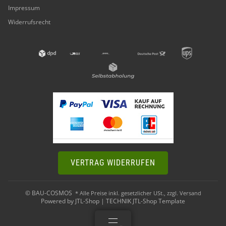
Impressum
Widerrufsrecht
VERTRAG WIDERRUFEN
© BAU-COSMOS
* Alle Preise inkl. gesetzlicher USt., zzgl.
Versand
Powered by
JTL-Shop
|
TECHNIK JTL-Shop Template