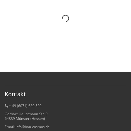
Kontakt
+ 49 (6071) 6
30 529
Gerhart-Hauptmann-Str. 9
64839 Münster (Hessen)
Email: info@bau-cosmos.de