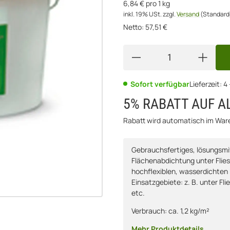
6,84 € pro 1 kg
inkl. 19% USt.
zzgl.
Versand
(Standard
Netto:
57,51
€
Sofort verfügbar
Lieferzeit:
4
5% RABATT AUF A
Rabatt wird automatisch im Wa
Gebrauchsfertiges, lösungsmit
Flächenabdichtung unter Flie
hochflexiblen, wasserdichten 
Einsatzgebiete: z. B. unter F
etc.
Verbrauch: ca. 1,2 kg/m²
Mehr Produktdetails