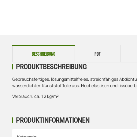
weitere Registerkarten anzeigen
BESCHREIBUNG
PDF
PRODUKTBESCHREIBUNG
Gebrauchsfertiges, lösungsmittelfreies, streichfähiges Abdicht
wasserdichten Kunststofffolie aus. Hochelastisch und rissüberb
Verbrauch: ca. 1,2 kg/m²
PRODUKTINFORMATIONEN
Produkteigenschaft
Wert
Kategorie: