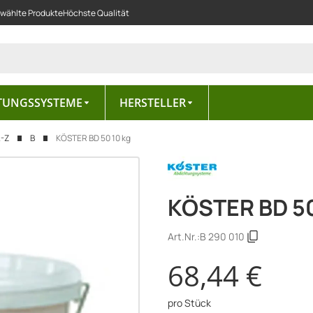
ewählte Produkte
Höchste Qualität
TUNGSSYSTEME
HERSTELLER
A-Z
B
KÖSTER BD 50 10 kg
KÖSTER BD 50
Art.Nr.:
B 290 010
68,44 €
pro Stück