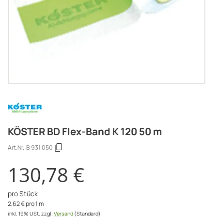
KÖSTER BD Flex-Band K 120 50 m
Art.Nr.:
B 931 050
130,78 €
pro Stück
2,62 € pro 1 m
inkl. 19% USt.
zzgl.
Versand
(Standard)