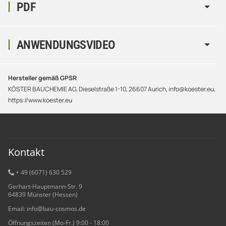
PDF
ANWENDUNGSVIDEO
Hersteller gemäß GPSR
KÖSTER BAUCHEMIE AG, Dieselstraße 1-10, 26607 Aurich, info@koester.eu,
https://www.koester.eu
Kontakt
+ 49 (6071) 6
30 529
Gerhart-Hauptmann-Str. 9
64839 Münster (Hessen)
Email: info@bau-cosmos.de
Öffnungszeiten (Mo-Fr.) 9:00 - 18:00