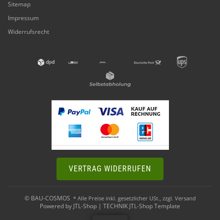
Sitemap
Impressum
Widerrufsrecht
VERTRAG WIDERRUFEN
© BAU-COSMOS
* Alle Preise inkl. gesetzlicher USt., zzgl.
Versand
Powered by
JTL-Shop
|
TECHNIK JTL-Shop Template