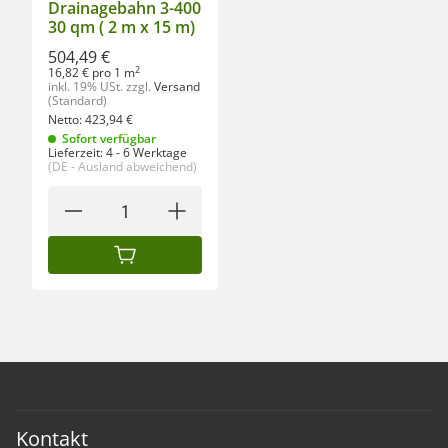
Drainagebahn 3-400
30 qm ( 2 m x 15 m)
504,49 €
2
16,82 € pro 1 m
inkl. 19% USt.
zzgl.
Versand
(Standard)
Netto:
423,94
€
Sofort verfügbar
Lieferzeit:
4 - 6 Werktage
(DE - Ausland abweichend)
IN DEN WARENKORB
Kontakt