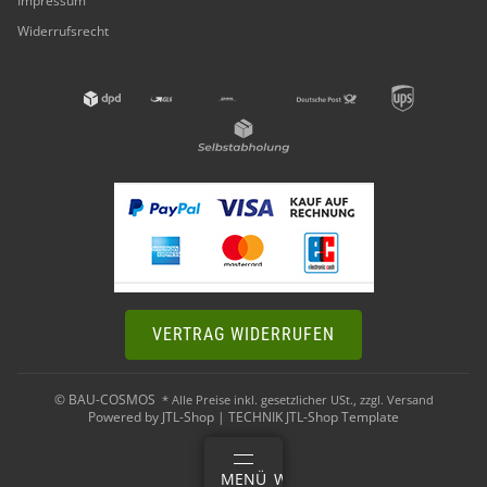
Impressum
Widerrufsrecht
VERTRAG WIDERRUFEN
© BAU-COSMOS
* Alle Preise inkl. gesetzlicher USt., zzgl.
Versand
Powered by
JTL-Shop
|
TECHNIK JTL-Shop Template
ANMELDEN
MENÜ
WARENKORB