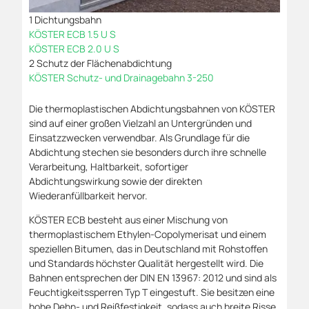
1 Dichtungsbahn
KÖSTER ECB 1.5 U S
KÖSTER ECB 2.0 U S
2 Schutz der Flächenabdichtung
KÖSTER Schutz- und Drainagebahn 3-250
Die thermoplastischen Abdichtungsbahnen von KÖSTER
sind auf einer großen Vielzahl an Untergründen und
Einsatzzwecken verwendbar. Als Grundlage für die
Abdichtung stechen sie besonders durch ihre schnelle
Verarbeitung, Haltbarkeit, sofortiger
Abdichtungswirkung sowie der direkten
Wiederanfüllbarkeit hervor.
KÖSTER ECB besteht aus einer Mischung von
thermoplastischem Ethylen-Copolymerisat und einem
speziellen Bitumen, das in Deutschland mit Rohstoffen
und Standards höchster Qualität hergestellt wird. Die
Bahnen entsprechen der DIN EN 13967: 2012 und sind als
Feuchtigkeitssperren Typ T eingestuft. Sie besitzen eine
hohe Dehn- und Reißfestigkeit, sodass auch breite Risse