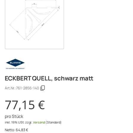
ECKBERT QUELL, schwarz matt
Art.Nr.:
761-2856-140
77,15 €
pro Stück
inkl. 19% USt.
zzgl.
Versand
(Standard)
Netto:
64,83
€