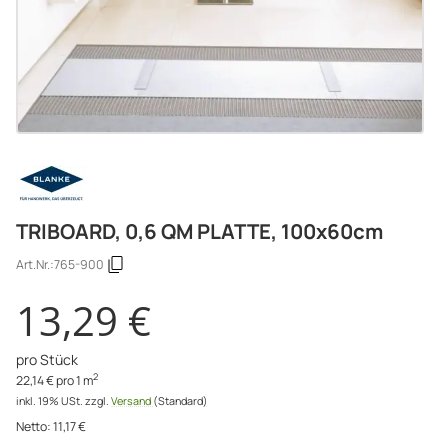
TRIBOARD, 0,6 QM PLATTE, 100x60cm
Art.Nr.:
765-900
13,29 €
pro Stück
2
22,14 € pro 1 m
inkl. 19% USt.
zzgl.
Versand
(Standard)
Netto:
11,17
€