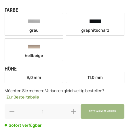
FARBE
wählen
grau
graphitscharz
grau
graphitscharz
hellbeige
hellbeige
HÖHE
wählen
9,0 mm
11,0 mm
9,0 mm
11,0 mm
Möchten Sie mehrere Varianten gleichzeitig bestellen?
Zur Bestelltabelle
BITTE VARIANTE WÄHLEN
Sofort verfügbar