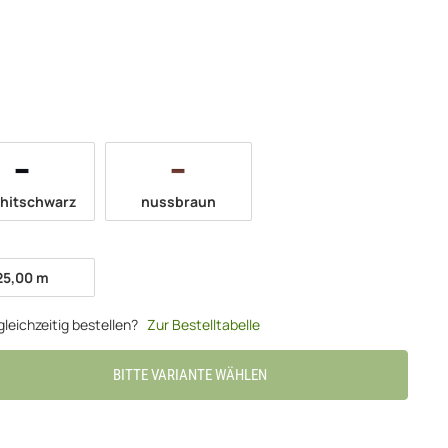
graphitschwarz
nussbraun
hitschwarz
nussbraun
25,00 m
25,00 m
leichzeitig bestellen?
Zur Bestelltabelle
BITTE VARIANTE WÄHLEN