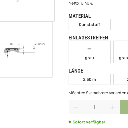
Netto:
6,40
€
MATERIAL
wählen
Kunststoff
Kunststoff
EINLAGESTREIFEN
wählen
grau
grau
grap
LÄNGE
wählen
2,50 m
2,50 m
Möchten Sie mehrere Varianten g
Sofort verfügbar