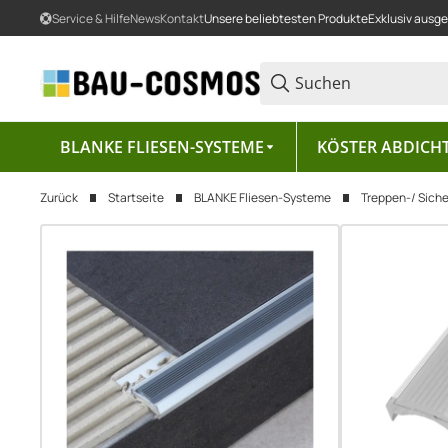
Service & Hilfe
News
Kontakt
Unsere beliebtesten Produkte
Exklusiv ausg
BLANKE FLIESEN-SYSTEME
KÖSTER ABDICH
Zurück
Startseite
BLANKE Fliesen-Systeme
Treppen-/ Siche