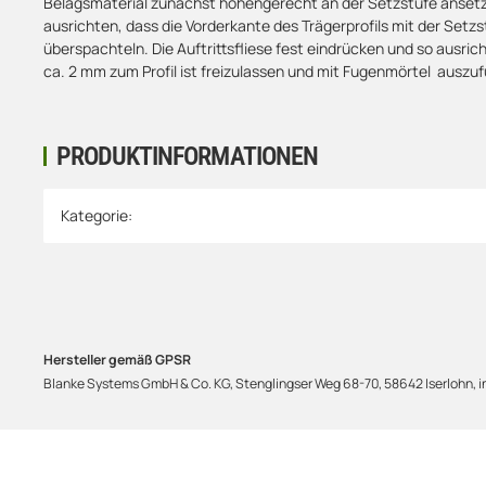
Belagsmaterial zunächst höhengerecht an der Setzstufe ansetze
ausrichten, dass die Vorderkante des Trägerprofils mit der Setzs
überspachteln. Die Auftrittsfliese fest eindrücken und so ausrich
ca. 2 mm zum Profil ist freizulassen und mit Fugenmörtel auszuf
PRODUKTINFORMATIONEN
Produkteigenschaft
Wert
Kategorie:
Hersteller gemäß GPSR
Blanke Systems GmbH & Co. KG, Stenglingser Weg 68-70, 58642 Iserlohn,