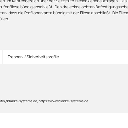
n. Im Kantenbereich über der Setzstufe Fliesenkleber auftragen. Das 
tufenfliese bündig abschließt. Den dreieckgelochten Befestigungsschenk
ten, dass die Profiloberkante bündig mit der Fliese abschließt. Die Flie
üllen.
Treppen-/ Sicherheitsprofile
 info@blanke-systems.de, https://www.blanke-systems.de