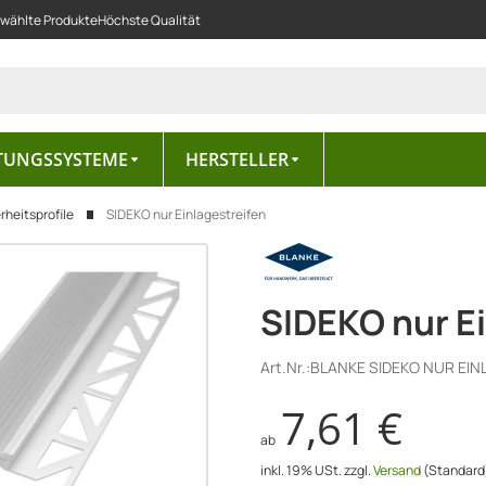
ewählte Produkte
Höchste Qualität
TUNGSSYSTEME
HERSTELLER
rheitsprofile
SIDEKO nur Einlagestreifen
SIDEKO nur Ei
Art.Nr.:
BLANKE SIDEKO NUR EIN
7,61 €
ab
inkl. 19% USt.
zzgl.
Versand
(Standard