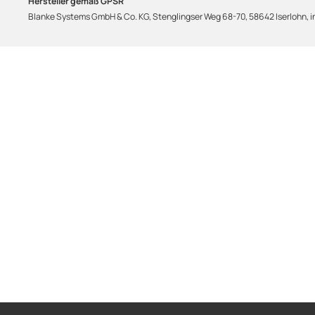
Hersteller gemäß GPSR
Blanke Systems GmbH & Co. KG, Stenglingser Weg 68-70, 58642 Iserlohn,