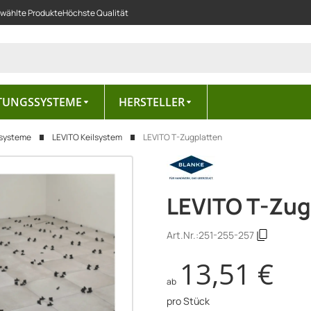
ewählte Produkte
Höchste Qualität
TUNGSSYSTEME
HERSTELLER
ersysteme
LEVITO Keilsystem
LEVITO T-Zugplatten
LEVITO T-Zug
Art.Nr.:
251-255-257
13,51 €
ab
pro Stück