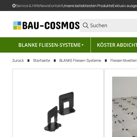
Service & Hilfe
News
Kontakt
Unsere beliebtesten Produkte
Exklusiv ausg
BLANKE FLIESEN-SYSTEME
KÖSTER ABDICH
Zurück
Startseite
BLANKE Fliesen-Systeme
Fliesen Nivelli