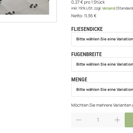
0,27 € pro 1 Stück
inkl. 19% USt.
zzgl.
Versand
(Standard
Netto:
11,36
€
FLIESENDICKE
wählen
Bitte wählen Sie eine Variation.
Bitte wählen Sie eine Variation
FUGENBREITE
wählen
Bitte wählen Sie eine Variation.
Bitte wählen Sie eine Variation
MENGE
wählen
Bitte wählen Sie eine Variation.
Bitte wählen Sie eine Variation
Möchten Sie mehrere Varianten g