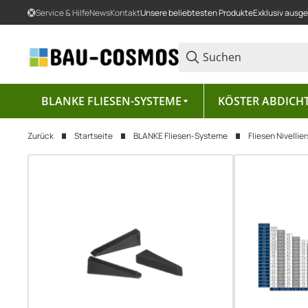
Service & Hilfe
News
Kontakt
Unsere beliebtesten Produkte
Exklusiv ausg
BLANKE FLIESEN-SYSTEME
KÖSTER ABDICH
Zurück
Startseite
BLANKE Fliesen-Systeme
Fliesen Nivelli