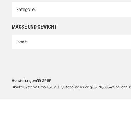
Produkteigenschaft
Wert
Kategorie:
MASSE UND GEWICHT
Inhalt:
Hersteller gemäß GPSR
Blanke Systems GmbH & Co. KG, Stenglingser Weg 68-70, 58642 Iserlohn,