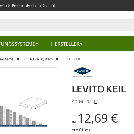
ewählte Produkte
Höchste Qualität
TUNGSSYSTEME
HERSTELLER
ersysteme
LEVITO Keilsystem
LEVITO KEIL
LEVITO KEIL
Art.Nr.:
252
12,69 €
ab
pro Stück