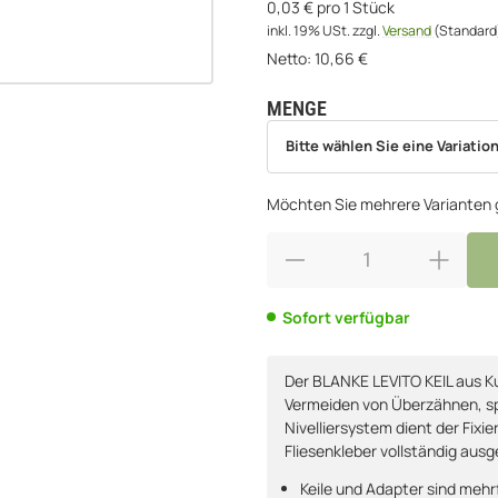
0,03 € pro 1 Stück
inkl. 19% USt.
zzgl.
Versand
(Standard
Netto:
10,66
€
MENGE
wählen
Bitte wählen Sie eine Variation.
Bitte wählen Sie eine Variation
Möchten Sie mehrere Varianten g
Sofort verfügbar
Der BLANKE LEVITO KEIL aus K
Vermeiden von Überzähnen, spe
Nivelliersystem dient der Fix
Fliesenkleber vollständig ausg
Keile und Adapter sind meh