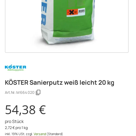
KÖSTER Sanierputz weiß leicht 20 kg
Art.Nr.:
M 664 020
54,38 €
pro Stück
2,72 € pro 1 kg
inkl. 19% USt.
zzgl.
Versand
(Standard)