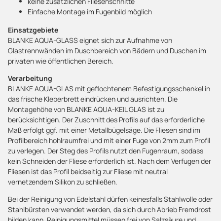
keine zusätzlichen Fliesenschnitte
Einfache Montage im Fugenbild möglich
Einsatzgebiete
BLANKE AQUA-GLASS eignet sich zur Aufnahme von
Glastrennwänden im Duschbereich von Bädern und Duschen im
privaten wie öffentlichen Bereich.
Verarbeitung
BLANKE AQUA-GLAS mit geflochtenem Befestigungsschenkel in
das frische Kleberbrett eindrücken und ausrichten. Die
Montagehöhe von BLANKE AQUA-KEIL GLAS ist zu
berücksichtigen. Der Zuschnitt des Profils auf das erforderliche
Maß erfolgt ggf. mit einer Metallbügelsäge. Die Fliesen sind im
Profilbereich hohlraumfrei und mit einer Fuge von 2mm zum Profil
zu verlegen. Der Steg des Profils nutzt den Fugenraum, sodass
kein Schneiden der Fliese erforderlich ist. Nach dem Verfugen der
Fliesen ist das Profil beidseitig zur Fliese mit neutral
vernetzendem Silikon zu schließen.
Bei der Reinigung von Edelstahl dürfen keinesfalls Stahlwolle oder
Stahlbürsten verwendet werden, da sich durch Abrieb Fremdrost
bilden kann. Reinigungsmittel müssen frei von Salzsäure und