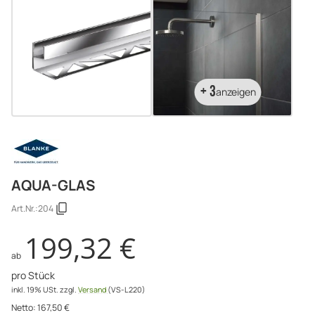
+ 3
anzeigen
AQUA-GLAS
Art.Nr.:
204
199,32 €
ab
pro Stück
inkl. 19% USt.
zzgl.
Versand
(VS-L220)
Netto:
167,50
€