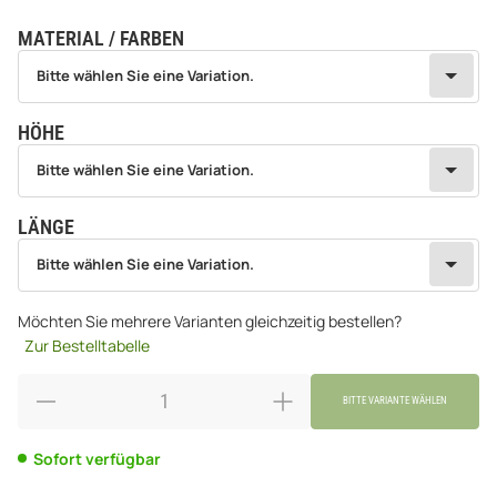
MATERIAL / FARBEN
wählen
Bitte wählen Sie eine Variation.
Bitte wählen Sie eine Variation.
HÖHE
wählen
Bitte wählen Sie eine Variation.
Bitte wählen Sie eine Variation.
LÄNGE
wählen
Bitte wählen Sie eine Variation.
Bitte wählen Sie eine Variation.
Möchten Sie mehrere Varianten gleichzeitig bestellen?
Zur Bestelltabelle
BITTE VARIANTE WÄHLEN
Sofort verfügbar