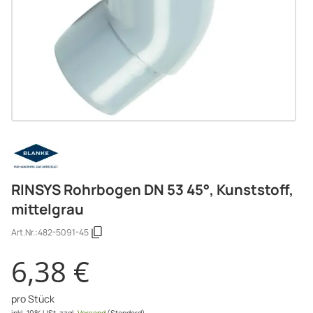
RINSYS Rohrbogen DN 53 45°, Kunststoff,
mittelgrau
Art.Nr.:
482-5091-45
6,38 €
pro Stück
inkl. 19% USt.
zzgl.
Versand
(Standard)