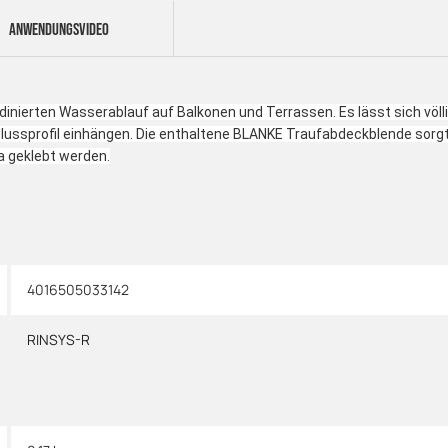
ANWENDUNGSVIDEO
nierten Wasserablauf auf Balkonen und Terrassen. Es lässt sich völli
sprofil einhängen. Die enthaltene BLANKE Traufabdeckblende sorgt da
a geklebt werden.
4016505033142
RINSYS-R