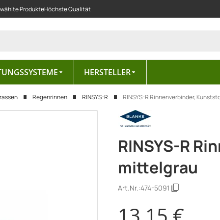
ewählte Produkte
Höchste Qualität
TUNGSSYSTEME
HERSTELLER
rrassen
Regenrinnen
RINSYS-R
RINSYS-R Rinnenverbinder, Kunststof
RINSYS-R Rin
mittelgrau
Art.Nr.:
474-5091
13,15 €