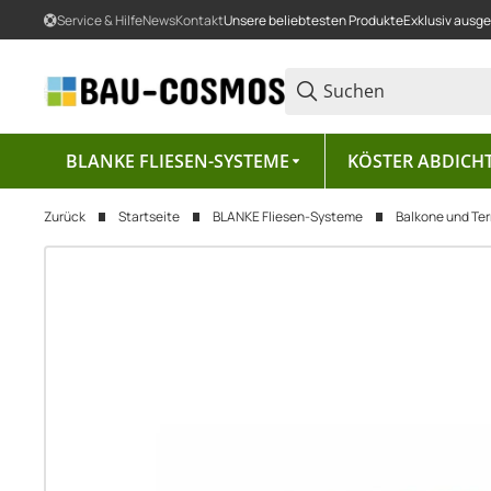
Service & Hilfe
News
Kontakt
Unsere beliebtesten Produkte
Exklusiv ausg
BLANKE FLIESEN-SYSTEME
KÖSTER ABDICH
Zurück
Startseite
BLANKE Fliesen-Systeme
Balkone und Te