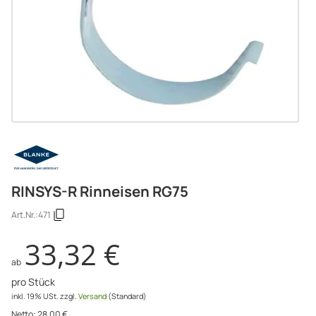
RINSYS-R Rinneisen RG75
Art.Nr.:
471
33,32 €
ab
pro Stück
inkl. 19% USt.
zzgl.
Versand
(Standard)
Netto:
28,00
€