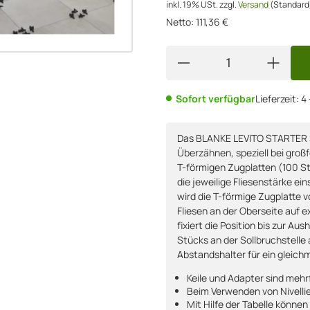
inkl. 19% USt.
zzgl.
Versand
(Standard
Netto:
111,36
€
Sofort verfügbar
Lieferzeit:
4
Das BLANKE LEVITO STARTER SE
Überzähnen, speziell bei groß
T-förmigen Zugplatten (100 St
die jeweilige Fliesenstärke e
wird die T-förmige Zugplatte 
Fliesen an der Oberseite auf 
fixiert die Position bis zur Au
Stücks an der Sollbruchstelle 
Abstandshalter für ein gleich
Keile und Adapter sind meh
Beim Verwenden von Nivelli
Mit Hilfe der Tabelle können