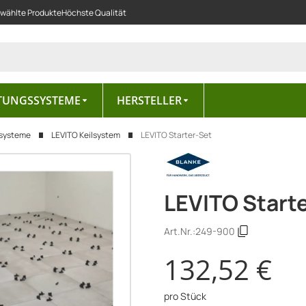
ewählte Produkte
Höchste Qualität
TUNGSSYSTEME
HERSTELLER
ersysteme
LEVITO Keilsystem
LEVITO Starter-Set
LEVITO Start
Art.Nr.:
249-900
132,52 €
pro Stück