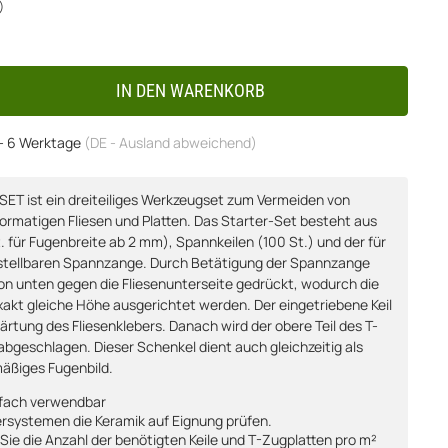
)
IN DEN WARENKORB
 - 6 Werktage
(DE - Ausland abweichend)
T ist ein dreiteiliges Werkzeugset zum Vermeiden von
formatigen Fliesen und Platten. Das Starter-Set besteht aus
. für Fugenbreite ab 2 mm), Spannkeilen (100 St.) und der für
instellbaren Spannzange. Durch Betätigung der Spannzange
von unten gegen die Fliesenunterseite gedrückt, wodurch die
exakt gleiche Höhe ausgerichtet werden. Der eingetriebene Keil
shärtung des Fliesenklebers. Danach wird der obere Teil des T-
abgeschlagen. Dieser Schenkel dient auch gleichzeitig als
mäßiges Fugenbild.
rfach verwendbar
ersystemen die Keramik auf Eignung prüfen.
 Sie die Anzahl der benötigten Keile und T-Zugplatten pro m²