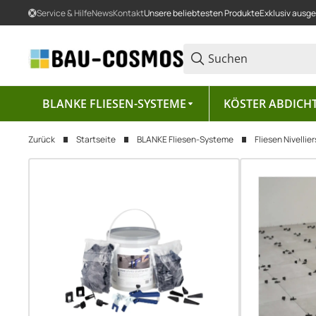
Service & Hilfe
News
Kontakt
Unsere beliebtesten Produkte
Exklusiv ausg
BLANKE FLIESEN-SYSTEME
KÖSTER ABDICH
Zurück
Startseite
BLANKE Fliesen-Systeme
Fliesen Nivelli