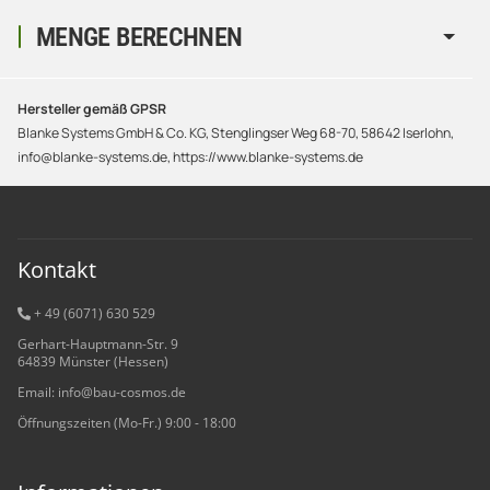
MENGE BERECHNEN
Hersteller gemäß GPSR
Blanke Systems GmbH & Co. KG, Stenglingser Weg 68-70, 58642 Iserlohn,
info@blanke-systems.de, https://www.blanke-systems.de
Kontakt
+ 49 (6071) 6
30 529
Gerhart-Hauptmann-Str. 9
64839 Münster (Hessen)
Email: info@bau-cosmos.de
Öffnungszeiten (Mo-Fr.) 9:00 - 18:00