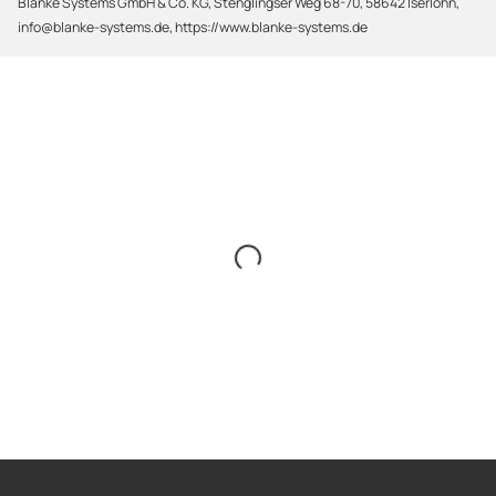
Blanke Systems GmbH & Co. KG, Stenglingser Weg 68-70, 58642 Iserlohn,
info@blanke-systems.de, https://www.blanke-systems.de