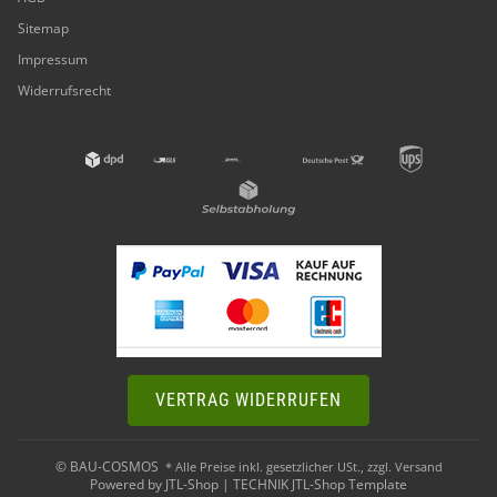
Sitemap
Impressum
Widerrufsrecht
VERTRAG WIDERRUFEN
© BAU-COSMOS
* Alle Preise inkl. gesetzlicher USt., zzgl.
Versand
Powered by
JTL-Shop
|
TECHNIK JTL-Shop Template