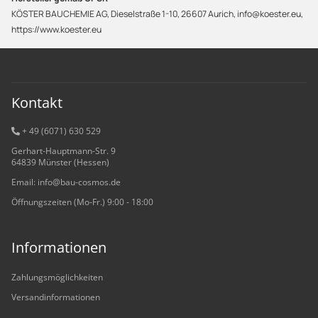
KÖSTER BAUCHEMIE AG, Dieselstraße 1-10, 26607 Aurich, info@koester.eu,
https://www.koester.eu
Kontakt
+ 49 (6071) 6
30 529
Gerhart-Hauptmann-Str. 9
64839 Münster (Hessen)
Email: info@bau-cosmos.de
Öffnungszeiten (Mo-Fr.) 9:00 - 18:00
Informationen
Zahlungsmöglichkeiten
Versandinformationen