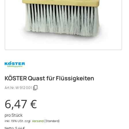
KÖSTER Quast für Flüssigkeiten
Art.Nr.:
W 912 001
6,47 €
pro Stück
inkl. 19% USt.
zzgl.
Versand
(Standard)
Netto:
5,44
€