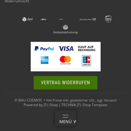
Widerrufsrecht
VERTRAG WIDERRUFEN
© BAU-COSMOS
* Alle Preise inkl. gesetzlicher USt., zzgl.
Versand
Powered by
JTL-Shop
|
TECHNIK JTL-Shop Template
ANMELDEN
MENÜ
WARENKORB