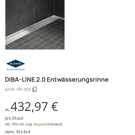
DIBA-LINE 2.0 Entwässerungsrinne
Art.Nr.:
180-900
432,97 €
ab
pro Stück
inkl. 19% USt.
zzgl.
Versand
(Standard)
Netto:
363,84
€