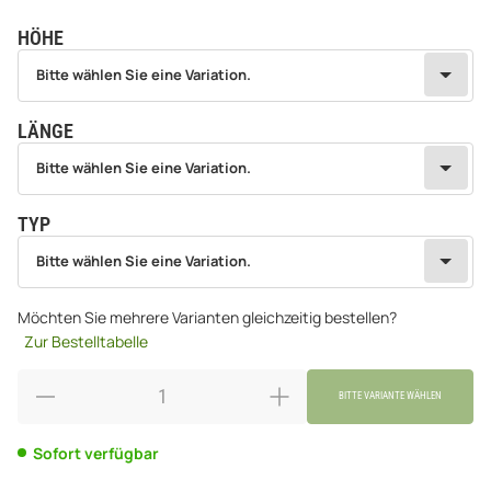
HÖHE
wählen
Bitte wählen Sie eine Variation.
Bitte wählen Sie eine Variation.
LÄNGE
wählen
Bitte wählen Sie eine Variation.
Bitte wählen Sie eine Variation.
TYP
wählen
Bitte wählen Sie eine Variation.
Bitte wählen Sie eine Variation.
Möchten Sie mehrere Varianten gleichzeitig bestellen?
Zur Bestelltabelle
BITTE VARIANTE WÄHLEN
Sofort verfügbar