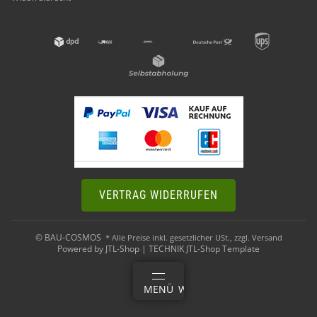
VERTRAG WIDERRUFEN
© BAU-COSMOS
* Alle Preise inkl. gesetzlicher USt., zzgl.
Versand
Powered by
JTL-Shop
|
TECHNIK JTL-Shop Template
ANMELDEN
MENÜ
WARENKORB