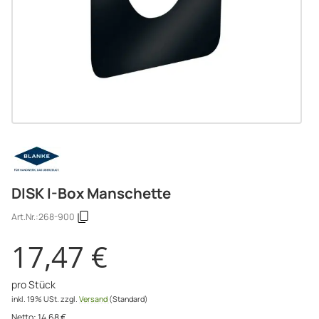
DISK I-Box Manschette
Art.Nr.:
268-900
17,47 €
pro Stück
inkl. 19% USt.
zzgl.
Versand
(Standard)
Netto:
14,68
€