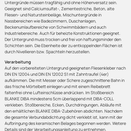
Untergründe müssen tragfähig und ohne Höhenversatz sein.
Geeignet sind Calciumsulfat-, Zementestriche, Beton, alte
Fliesen- und Natursteinbeläge, Mischuntergründe in
Nassbereichen wie Badezimmern, Duschanlagen,
Beckenumlaufbereiche von Schwimmbädern und auch
Industriebereiche. Auch für beheizte Konstruktionen geeignet.
Der Untergrund muss trocken und frei von haftungsminder den
Schichten sein. Die Ebenheite der zu entkoppelnden Flächen ist
durch Nivellieren bzw. Spachteln herzustellen.
Verarbeitung
Auf den vorbereiteten Untergrund geeigneten Fliesenkleber nach
DIN EN 12004 und DIN EN 12002 S1 mit Zahntraufel (4er)
aufkämmen. Die mit Messer oder Schere zugeschnittene Bahn in
das frische Mörtelbett einlegen und mit einem Reibebrett
faltenfrei ohne Lufteinschlüsse andrücken. Im Stoßbereich
BLANKE DIBA mindestens 5cm überlappend mit DIBA-COLL
verkleben. Stoßbereiche, Ecken, Durchdringungen, Abläufe mit
den erhältlichen BLANKE DIBA-Zubehören abdichten. Nachdem
die gesamte Verbundabdichtung dicht verklebt ist, kann mit der
Aufbringung des keramischen Belages begonnen werden. Wetere
Details sind der Verarbeitungsanleitung zu entnehmen.