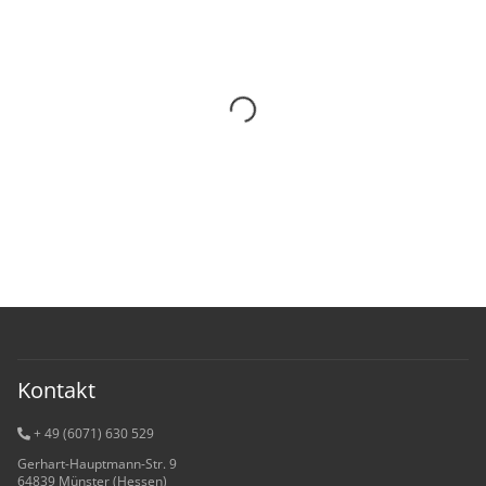
Kontakt
+ 49 (6071) 6
30 529
Gerhart-Hauptmann-Str. 9
64839 Münster (Hessen)