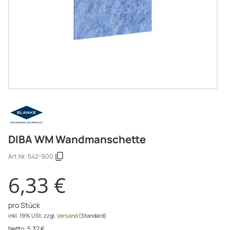
DIBA WM Wandmanschette
Art.Nr.:
542-900
6,33 €
pro Stück
inkl. 19% USt.
zzgl.
Versand
(Standard)
Netto:
5,32
€