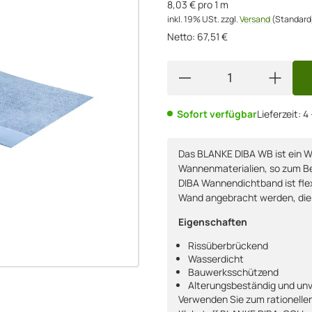
8,03 € pro 1 m
inkl. 19% USt.
zzgl.
Versand
(Standard
Netto:
67,51
€
Sofort verfügbar
Lieferzeit:
4
Das BLANKE DIBA WB ist ein W
Wannenmaterialien, so zum Bei
DIBA Wannendichtband ist flex
Wand angebracht werden, die G
Eigenschaften
Rissüberbrückend
Wasserdicht
Bauwerksschützend
Alterungsbeständig und unv
Verwenden Sie zum rationelle