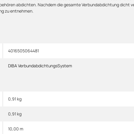
behören abdichten. Nachdem die gesamte Verbundabdichtung dicht ver
ung zu entnehmen.
4016505064481
DIBA VerbundabdichtungsSystem
0,91 kg
0,91
kg
10,00 m