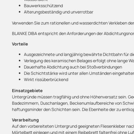
Bauwerksschützend
Alterungsbeständig und unverrotbar
Verwenden Sie zum rationellen und wasserdichten Verkleben d
BLANKE DIBA entspricht den Anforderungen der Abdichtungsnor
Vorteile
Ausgezeichnete und langjährig bewährte Dichtbahn für d
Verlegung des keramischen Belages erfolgt ohne lange Wa
Dauerhafte Abdichtung auch bei Stoßverbindungen
Die Schichtstärke wird unter allen Umständen eingehalte
Wirkt rissüberbrückend
Einsatzgebiete
Untergründe müssen tragfähig und ohne Höhenversatz sein. Geei
Badezimmern, Duschanlagen, Beckenumlaufbereiche von Schwimm
haftungsminder den Schichten sein. Die Ebenheite der zu entkop
Verarbeitung
Auf den vorbereiteten Untergrund geeigneten Fliesenkleber nac
Mörtelbett einlegen und mit einem Reibebrett faltenfrei ohne 