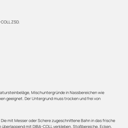
A-COLL ZSD.
Natursteinbeläge, Mischuntergründe in Nassbereichen wie
n geeignet. Der Untergrund muss trocken und frei von
Die mit Messer oder Schere zugeschnittene Bahn in das frische
m überlappend mit DIBA-COLL verkleben. Stoßbereiche, Ecken,