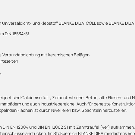
en Universaldicht- und Klebstoff BLANKE DIBA-COLL sowie BLANKE DIB
m DIN 18534-5!
ie Verbundabdichtung mit keramischen Belägen
rtezeiten
n
gnet sind Calciumsulfat-, Zementestriche, Beton, alte Fliesen- und 
bädern und auch Industriebereiche. Auch für beheizte Konstruktione
pelnden Flächen ist durch Nivellieren bzw. Spachteln herzustellen.
h DIN EN 12004 und DIN EN 12002 S1 mit Zahntraufel (4er) aufkämmen. 
Lufteinschlüsse andrücken. Im Stoßbereich BLANKE DIBA mindestens 5c