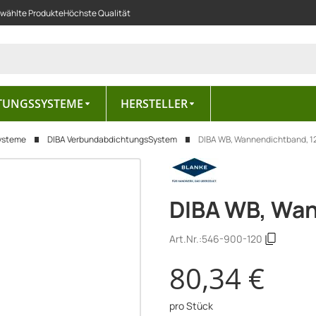
ewählte Produkte
Höchste Qualität
TUNGSSYSTEME
HERSTELLER
ysteme
DIBA VerbundabdichtungsSystem
DIBA WB, Wannendichtband, 
DIBA WB, Wa
Art.Nr.:
546-900-120
80,34 €
pro Stück