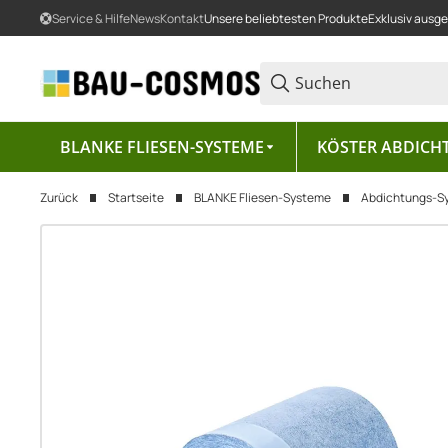
Service & Hilfe
News
Kontakt
Unsere beliebtesten Produkte
Exklusiv ausg
BLANKE FLIESEN-SYSTEME
KÖSTER ABDICH
Zurück
Startseite
BLANKE Fliesen-Systeme
Abdichtungs-S