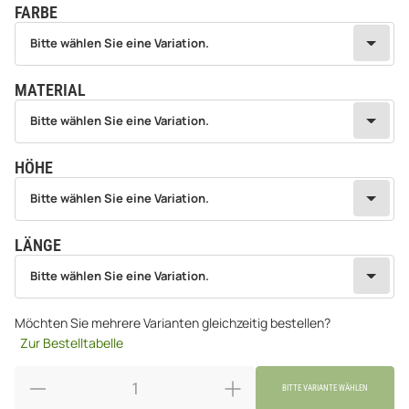
FARBE
wählen
Bitte wählen Sie eine Variation.
Bitte wählen Sie eine Variation.
MATERIAL
wählen
Bitte wählen Sie eine Variation.
Bitte wählen Sie eine Variation.
HÖHE
wählen
Bitte wählen Sie eine Variation.
Bitte wählen Sie eine Variation.
LÄNGE
wählen
Bitte wählen Sie eine Variation.
Bitte wählen Sie eine Variation.
Möchten Sie mehrere Varianten gleichzeitig bestellen?
Zur Bestelltabelle
BITTE VARIANTE WÄHLEN